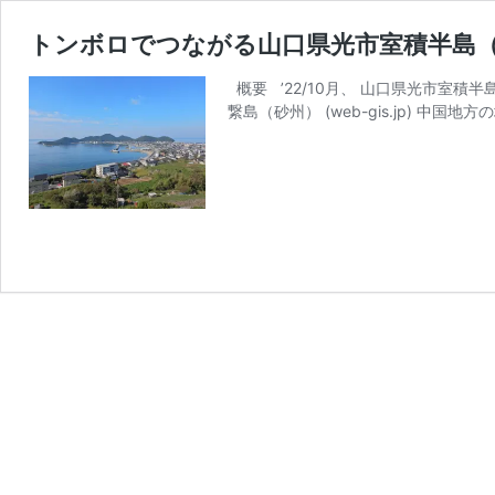
トンボロでつながる山口県光市室積半島（’2
概要 ’22/10月、 山口県光市室
繋島（砂州） (web-gis.jp) 中