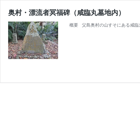
奥村・漂流者冥福碑（咸臨丸墓地内）
概要 父島奥村の山すそにある咸臨丸墓地