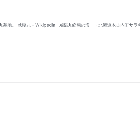
。 咸臨丸 – Wikipedia 咸臨丸終焉の海・・北海道木古内町サ