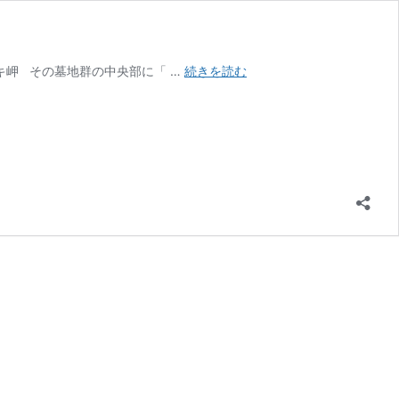
奥
ラキ岬 その墓地群の中央部に「 …
続きを読む
村・
漂
流
者
冥
福
碑
（咸
臨
丸
墓
地
内）