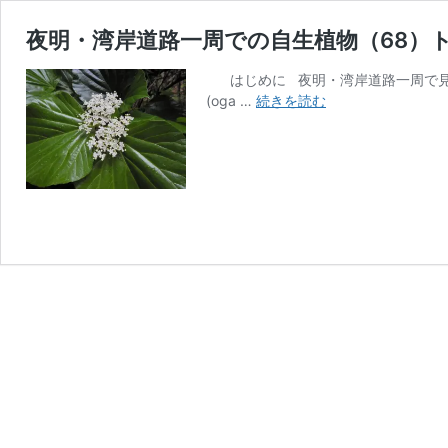
夜明・湾岸道路一周での自生植物（68）
はじめに 夜明・湾岸道路一周で見ら
夜
(oga …
続きを読む
明・
湾
岸
道
路
一
周
で
の
自
生
植
物
（68）
ト
キ