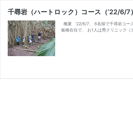
千尋岩（ハートロック）コース（’22/6/7
概要 ’22/6/7、 6名様で千尋岩
板橋在住で、 お1人は秀クリニック（