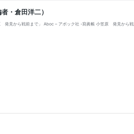
編者・倉田洋二）
 発見から戦前まで」 Aboc – アボック社 -寫眞帳 小笠原 発見から戦前