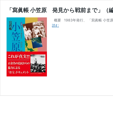
「寫眞帳 小笠原 発見から戦前まで」（
概要 1983年発行、 「寫眞帳 小笠原
「寫
読む
眞
帳
小
笠
原
発
見
か
ら
戦
前
ま
で」
（編
者・
倉