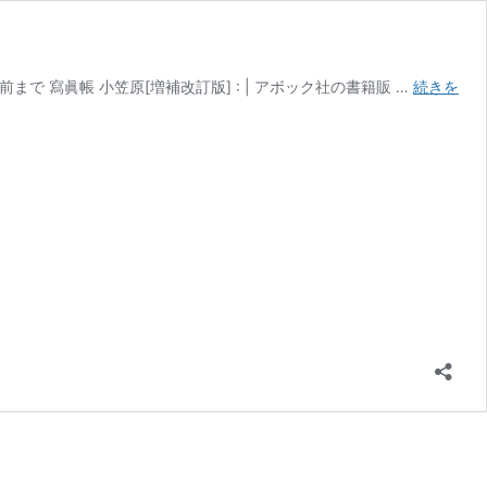
まで 寫眞帳 小笠原[増補改訂版] : | アボック社の書籍販 …
続きを