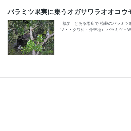
パラミツ果実に集うオガサワラオオコウ
概要 とある場所で 植栽のパラミツ
ツ・・クワ科・外来種） パラミツ – Wik