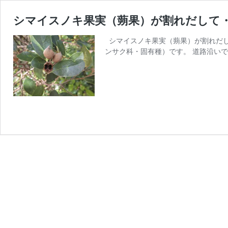
シマイスノキ果実（蒴果）が割れだして
シマイスノキ果実（蒴果）が割れだし
ンサク科・固有種）です。 道路沿い