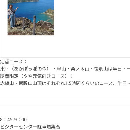
定番コース：
東平（あかぽっぽの森） ・傘山・桑ノ木山・夜明山は半日・
期間限定（やや元気向きコース）：
赤旗山・躑躅山山頂はそれぞれ1.5時間くらいのコース、半日
8：45-9：00
ビジターセンター駐車場集合