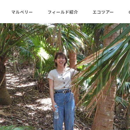
マルベリー
フィールド紹介
エコツアー
概略紹介
マルベリーのウリは？
フィールド網羅
ABOUT
日程・予約状況
千尋岩（ハートロ
コース
一年（月ごと
ガイド紹介
父島旬情報
小笠原で見られる維管束
屋号･マルベリーについ
料金・予定・予約
都道一周植物
植物（種子植物・シダ)
て（2007年投稿・再編集
東平＆初寝山（森
版）
理念・コンセプト・エコ
エコツアーの様子
来なくてはいけ
ツアー考え方など
小笠原・父島の戦跡
傘山（森歩きコー
父島戦争概要
全ツアーメニュー
分担執筆の本・報告書
小笠原・父島の史跡・碑
桑ノ木山ルート（
戦跡資料・情報編
観光ポイント
女性モデルの写真、女子
き）
参加の皆様へ
旅の参考になるかしら？
資料編
父島のおもな観光･学習
マルベリーレポート集
夜明山戦跡群
硫黄島関連図書
硫黄島・北硫黄島
施設
小笠原の概略紹介
大村第二砲台跡