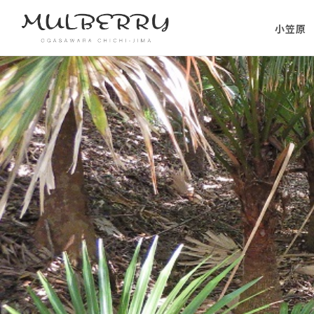
小笠原
小笠原の
小笠原の
に）
小笠原に
ない理由
父島主要
小笠原・