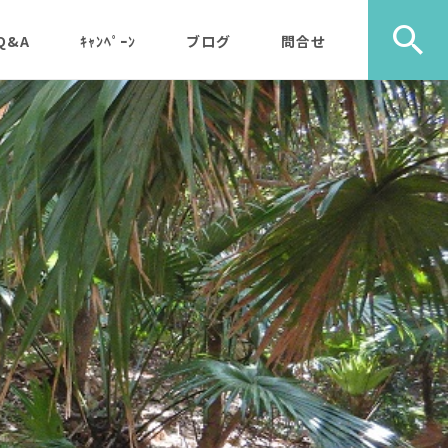
Q&A
ｷｬﾝﾍﾟｰﾝ
ブログ
問合せ
ック）
エコツアー
旅行社・学校団体様など
植物
メディア・取材・コンサ
歩き）
ルタント様
自然
ス）
山歩き（千尋岩）と森歩
戦跡
森歩
き
利用のルールやガイドラ
その他
島一周
マルベリーパック（2名
イン
様から）・・休止中（’2
生き物
3/11月以降）