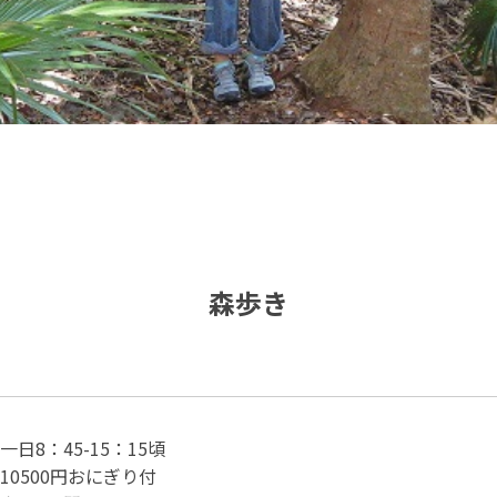
南鳥島
父島で見られる地質紹介
（写真）
資料編（小笠原・国内）
戦跡資料・情報編
森歩き
一日8：45-15：15頃
10500円おにぎり付