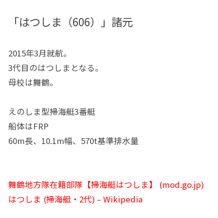
「はつしま（606）」諸元
2015年3月就航。
3代目のはつしまとなる。
母校は舞鶴。
えのしま型掃海艇3番艇
船体はFRP
60m長、10.1m幅、570t基準排水量
舞鶴地方隊在籍部隊【掃海艇はつしま】 (mod.go.jp)
はつしま (掃海艇・2代) – Wikipedia