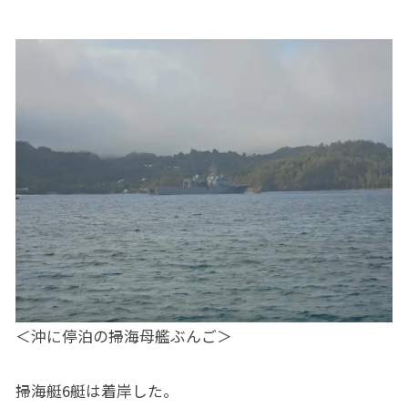
＜沖に停泊の掃海母艦ぶんご＞
掃海艇6艇は着岸した。