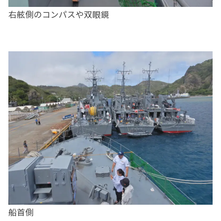
右舷側のコンパスや双眼鏡
船首側