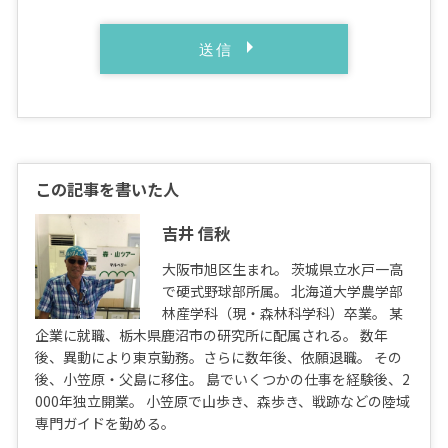
この記事を書いた人
吉井 信秋
大阪市旭区生まれ。 茨城県立水戸一高
で硬式野球部所属。 北海道大学農学部
林産学科（現・森林科学科）卒業。 某
企業に就職、栃木県鹿沼市の研究所に配属される。 数年
後、異動により東京勤務。さらに数年後、依願退職。 その
後、小笠原・父島に移住。 島でいくつかの仕事を経験後、2
000年独立開業。 小笠原で山歩き、森歩き、戦跡などの陸域
専門ガイドを勤める。