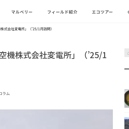
マルベリー
フィールド紹介
エコツアー
概略紹介
マルベリーのウリは？
フィールド網羅
ABOUT
日程・予約状況
千尋岩（ハートロ
株式会社変電所」（’25/1月訪問）
コース
一年（月ごと
ガイド紹介
父島旬情報
小笠原で見られる維管束
屋号･マルベリーについ
料金・予定・予約
都道一周植物
植物（種子植物・シダ)
て（2007年投稿・再編集
東平＆初寝山（森
機株式会社変電所」（’25/1
版）
理念・コンセプト・エコ
エコツアーの様子
来なくてはいけ
ツアー考え方など
小笠原・父島の戦跡
傘山（森歩きコー
父島戦争概要
全ツアーメニュー
分担執筆の本・報告書
小笠原・父島の史跡・碑
桑ノ木山ルート（
戦跡資料・情報編
観光ポイント
女性モデルの写真、女子
き）
コラム
参加の皆様へ
旅の参考になるかしら？
資料編
父島のおもな観光･学習
マルベリーレポート集
夜明山戦跡群
硫黄島関連図書
硫黄島・北硫黄島
施設
小笠原の概略紹介
大村第二砲台跡