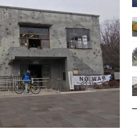
南鳥島
父島で見られる地質紹介
（写真）
資料編（小笠原・国内）
戦跡資料・情報編