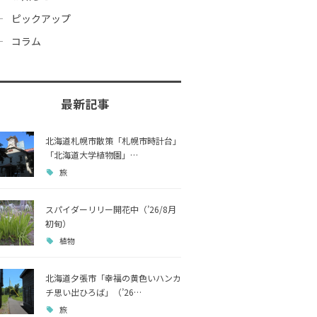
ピックアップ
コラム
最新記事
北海道札幌市散策「札幌市時計台」
「北海道大学植物園」…
旅
スパイダーリリー開花中（’26/8月
初旬）
植物
北海道夕張市「幸福の黄色いハンカ
チ思い出ひろば」（’26…
旅