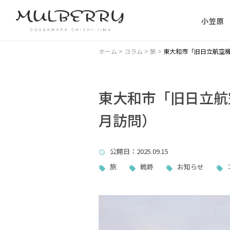
小笠原
小笠原の
ホーム
>
コラム
>
旅
>
東大和市「旧日立航空機
小笠原の
に）
東大和市「旧日立航空
月訪問）
小笠原に
ない理由
公開日
：2025.09.15
父島主要
旅
戦跡
お知らせ
小笠原・