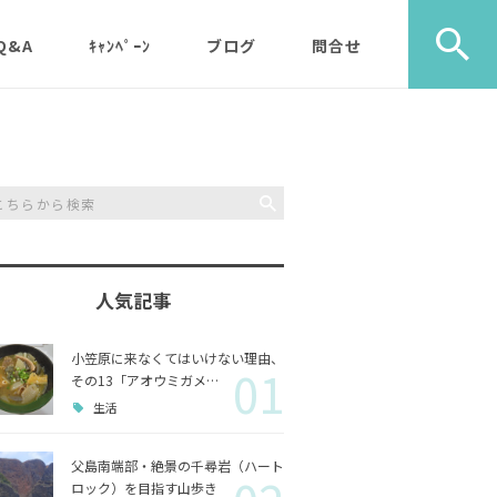
Q&A
ｷｬﾝﾍﾟｰﾝ
ブログ
問合せ
ック）
エコツアー
旅行社・学校団体様など
植物
メディア・取材・コンサ
歩き）
ルタント様
自然
ス）
人気記事
山歩き（千尋岩）と森歩
戦跡
森歩
き
小笠原に来なくてはいけない理由、
01
利用のルールやガイドラ
その他
島一周
その13「アオウミガメ…
マルベリーパック（2名
イン
生活
様から）・・休止中（’2
生き物
3/11月以降）
父島南端部・絶景の千尋岩（ハート
ロック）を目指す山歩き