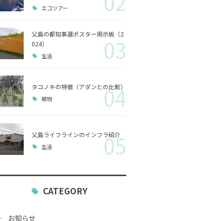
02
エコツアー
歴史
父島の都知事選ポスター掲示板（2
03
小笠原
024）
生活
生活
タコノキの特徴（アダンとの比較）
04
植物
父島ライフラインのインフラ紹介
05
生活
CATEGORY
お知らせ