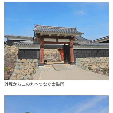
外堀から二の丸へつなぐ太鼓門