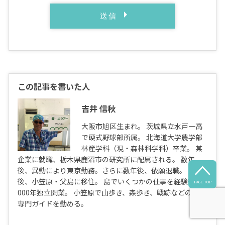
この記事を書いた人
吉井 信秋
大阪市旭区生まれ。 茨城県立水戸一高
で硬式野球部所属。 北海道大学農学部
林産学科（現・森林科学科）卒業。 某
企業に就職、栃木県鹿沼市の研究所に配属される。 数年

後、異動により東京勤務。さらに数年後、依願退職。 その
後、小笠原・父島に移住。 島でいくつかの仕事を経験後、2
PAGE TOP
000年独立開業。 小笠原で山歩き、森歩き、戦跡などの陸域
専門ガイドを勤める。