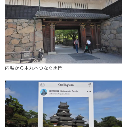
内堀から本丸へつなぐ黒門