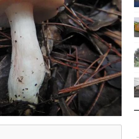
南鳥島
父島で見られる地質紹介
（写真）
資料編（小笠原・国内）
戦跡資料・情報編