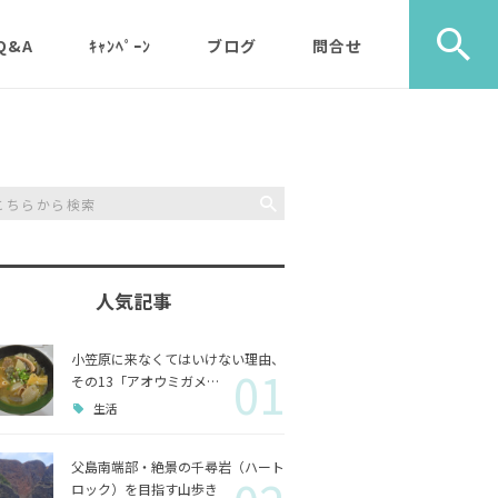
Q&A
ｷｬﾝﾍﾟｰﾝ
ブログ
問合せ
ック）
エコツアー
旅行社・学校団体様など
植物
メディア・取材・コンサ
歩き）
ルタント様
自然
ス）
人気記事
山歩き（千尋岩）と森歩
戦跡
森歩
き
小笠原に来なくてはいけない理由、
01
利用のルールやガイドラ
その他
島一周
その13「アオウミガメ…
マルベリーパック（2名
イン
生活
様から）・・休止中（’2
生き物
3/11月以降）
父島南端部・絶景の千尋岩（ハート
ロック）を目指す山歩き