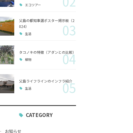
02
エコツアー
歴史
父島の都知事選ポスター掲示板（2
03
小笠原
024）
生活
生活
タコノキの特徴（アダンとの比較）
04
植物
父島ライフラインのインフラ紹介
05
生活
CATEGORY
お知らせ