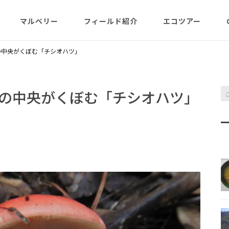
マルベリー
フィールド紹介
エコツアー
概略紹介
マルベリーのウリは？
フィールド網羅
ABOUT
日程・予約状況
千尋岩（ハートロ
の中央がくぼむ「チシオハツ」
コース
一年（月ごと
ガイド紹介
父島旬情報
小笠原で見られる維管束
屋号･マルベリーについ
料金・予定・予約
都道一周植物
植物（種子植物・シダ)
て（2007年投稿・再編集
東平＆初寝山（森
の中央がくぼむ「チシオハツ」
版）
理念・コンセプト・エコ
エコツアーの様子
来なくてはいけ
ツアー考え方など
小笠原・父島の戦跡
傘山（森歩きコー
父島戦争概要
全ツアーメニュー
分担執筆の本・報告書
小笠原・父島の史跡・碑
桑ノ木山ルート（
戦跡資料・情報編
観光ポイント
女性モデルの写真、女子
き）
参加の皆様へ
旅の参考になるかしら？
資料編
父島のおもな観光･学習
マルベリーレポート集
夜明山戦跡群
硫黄島関連図書
硫黄島・北硫黄島
施設
小笠原の概略紹介
大村第二砲台跡