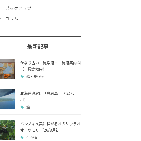
ピックアップ
コラム
最新記事
かなり古い二見漁港・二見港案内図
（二見漁港内）
船・乗り物
北海道奥尻町「奥尻島」（’26/5
月）
旅
パンノキ果実に群がるオガサワラオ
オコウモリ（’26/8月初…
生き物