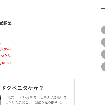
菌根菌。
。
ベニタケ科
ベニタケ科
uinea) –