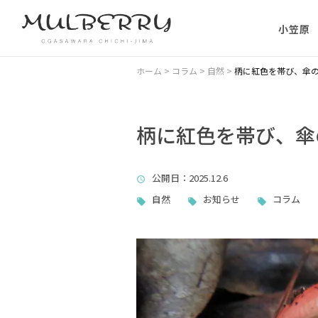
小笠原
小笠原の
ホーム
>
コラム
>
自然
>
柄に紅色を帯び、傘
小笠原の
に）
柄に紅色を帯び、傘
小笠原に
公開日
：2025.12.6
ない理由
自然
お知らせ
コラム
父島主要
小笠原・