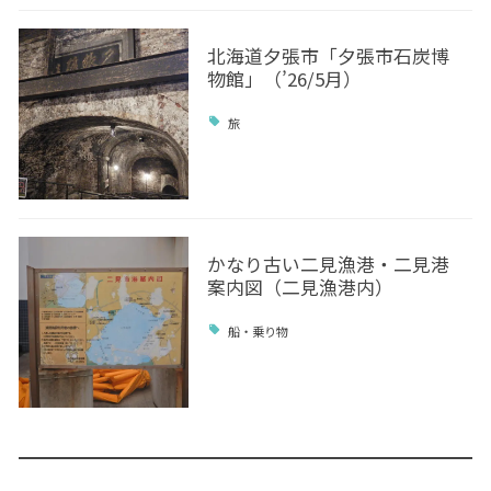
北海道夕張市「夕張市石炭博
物館」（’26/5月）
旅
かなり古い二見漁港・二見港
案内図（二見漁港内）
船・乗り物