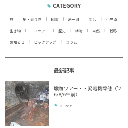
CATEGORY
旅
船・乗り物
図書
島一周
生活
小笠原
生き物
エコツアー
歴史
植物
自然
戦跡
お知らせ
ピックアップ
コラム
最新記事
戦跡ツアー・・発電機壕他（’2
6/8/6午前）
エコツアー