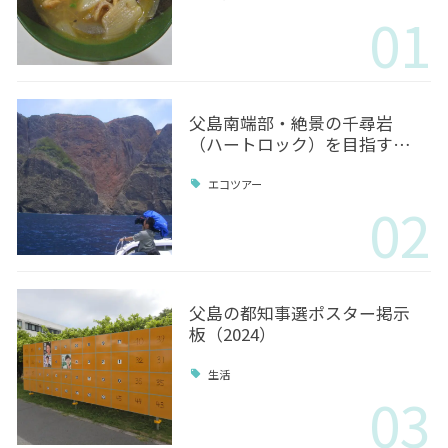
01
父島南端部・絶景の千尋岩
（ハートロック）を目指す…
エコツアー
02
父島の都知事選ポスター掲示
板（2024）
生活
03