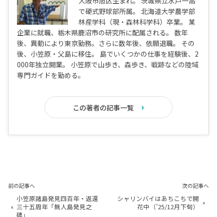
大阪市旭区生まれ。 茨城県立水戸一高
で硬式野球部所属。 北海道大学農学部
林産学科（現・森林科学科）卒業。 某
企業に就職、栃木県鹿沼市の研究所に配属される。 数年
後、異動により東京勤務。さらに数年後、依願退職。 その
後、小笠原・父島に移住。 島でいくつかの仕事を経験後、2
000年独立開業。 小笠原で山歩き、森歩き、戦跡などの陸域
専門ガイドを勤める。
この著者の記事一覧
前の記事へ
次の記事へ
小笠原諸島発見四百年・返還
シャリンバイはあちこちで開
»
«
三十五周年「無人島発見之
花中（’25/12月下旬）
碑」