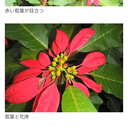
赤い苞葉が目立つ
苞葉と花序