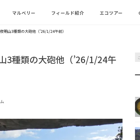
マルベリー
フィールド紹介
エコツアー
概略紹介
マルベリーのウリは？
フィールド網羅
ABOUT
日程・予約状況
千尋岩（ハートロ
明山3種類の大砲他（’26/1/24午前）
コース
一年（月ごと
ガイド紹介
父島旬情報
小笠原で見られる維管束
屋号･マルベリーについ
料金・予定・予約
都道一周植物
植物（種子植物・シダ)
て（2007年投稿・再編集
東平＆初寝山（森
種類の大砲他（’26/1/24午
版）
理念・コンセプト・エコ
エコツアーの様子
来なくてはいけ
ツアー考え方など
小笠原・父島の戦跡
傘山（森歩きコー
父島戦争概要
全ツアーメニュー
分担執筆の本・報告書
小笠原・父島の史跡・碑
桑ノ木山ルート（
戦跡資料・情報編
観光ポイント
女性モデルの写真、女子
き）
ム
参加の皆様へ
旅の参考になるかしら？
資料編
父島のおもな観光･学習
マルベリーレポート集
夜明山戦跡群
硫黄島関連図書
硫黄島・北硫黄島
施設
小笠原の概略紹介
大村第二砲台跡