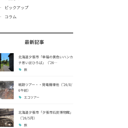
ピックアップ
コラム
最新記事
北海道夕張市「幸福の黄色いハンカ
チ思い出ひろば」（’26…
旅
戦跡ツアー・・発電機壕他（’26/8/
6午前）
エコツアー
北海道夕張市「夕張市石炭博物館」
（’26/5月）
旅