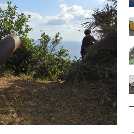
南鳥島
父島で見られる地質紹介
（写真）
資料編（小笠原・国内）
戦跡資料・情報編