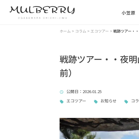
小笠原
小笠原の
ホーム
>
コラム
>
エコツアー
>
戦跡ツアー・・夜
小笠原の
に）
戦跡ツアー・・夜明山3
前）
小笠原に
ない理由
公開日
：2026.01.25
父島主要
エコツアー
お知らせ
コラ
小笠原・