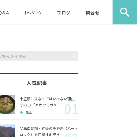
Q&A
ｷｬﾝﾍﾟｰﾝ
ブログ
問合せ
ック）
エコツアー
旅行社・学校団体様など
植物
メディア・取材・コンサ
歩き）
ルタント様
自然
ス）
人気記事
山歩き（千尋岩）と森歩
戦跡
森歩
き
小笠原に来なくてはいけない理由、
01
利用のルールやガイドラ
その他
島一周
その13「アオウミガメ…
マルベリーパック（2名
イン
生活
様から）・・休止中（’2
生き物
3/11月以降）
父島南端部・絶景の千尋岩（ハート
ロック）を目指す山歩き