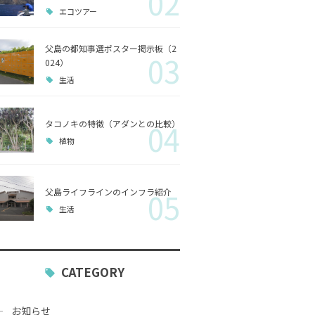
02
エコツアー
歴史
父島の都知事選ポスター掲示板（2
03
小笠原
024）
生活
生活
タコノキの特徴（アダンとの比較）
04
植物
父島ライフラインのインフラ紹介
05
生活
CATEGORY
お知らせ