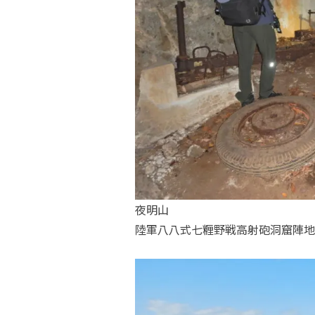
夜明山
陸軍八八式七糎野戦高射砲洞窟陣地