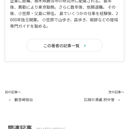
企業に就職、栃木県鹿沼市の研究所に配属される。 数年
後、異動により東京勤務。さらに数年後、依願退職。 その
後、小笠原・父島に移住。 島でいくつかの仕事を経験後、2
000年独立開業。 小笠原で山歩き、森歩き、戦跡などの陸域
専門ガイドを勤める。
この著者の記事一覧
前の記事へ
次の記事へ
«
観音崎砲台
石岡の酒蔵 府中誉
»
関連記事
RELATED ARTICLE