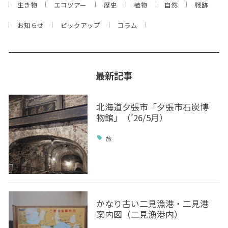
生き物
エコツアー
歴史
植物
自然
戦跡
お知らせ
ピックアップ
コラム
最新記事
北海道夕張市「夕張市石炭博
物館」（’26/5月）
旅
かなり古い二見漁港・二見港
案内図（二見漁港内）