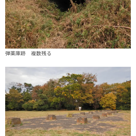
弾薬庫跡 複数残る