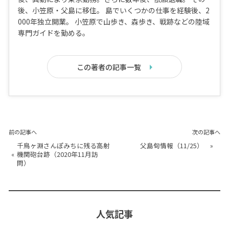
後、小笠原・父島に移住。 島でいくつかの仕事を経験後、2
000年独立開業。 小笠原で山歩き、森歩き、戦跡などの陸域
専門ガイドを勤める。
この著者の記事一覧
前の記事へ
次の記事へ
千鳥ヶ淵さんぽみちに残る高射
父島旬情報（11/25）
»
«
機関砲台跡（2020年11月訪
問）
人気記事