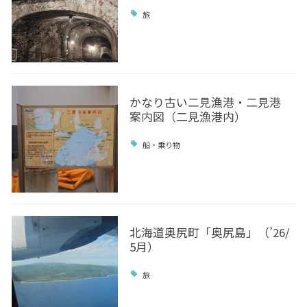
旅
かなり古い二見漁港・二見港
案内図（二見漁港内）
船・乗り物
北海道奥尻町「奥尻島」（’26/
5月）
旅