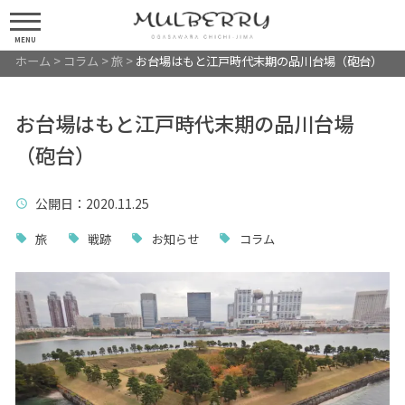
MENU
ホーム
>
コラム
>
旅
>
お台場はもと江戸時代末期の品川台場（砲台）
お台場はもと江戸時代末期の品川台場
（砲台）
公開日
：2020.11.25
旅
戦跡
お知らせ
コラム