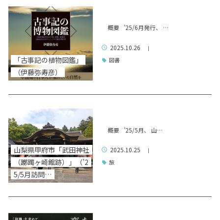
概要 ’25/6月発行、 …
2025.10.26
|
「古事記の植物図鑑」
図書
（伊藤弥寿彦）
概要 ’25/5月、 山…
山梨県甲府市「武田神社
2025.10.25
|
（躑躅ヶ崎館跡）」（’2
旅
5/5月訪問…