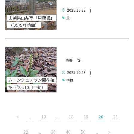
2025.10.23
|
山梨県山梨市「甲府城」
旅
（’25/5月訪問）
概要 ’2…
2025.10.23
|
ムニンシュスラン開花確
植物
認（’25/10月下旬）
<
...
10
...
18
19
20
21
22
...
30
40
50
...
>