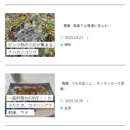
概要 南島では普通に見られ…
2025.10.27
|
ピンク色の小花が集まる
植物
ナハカノコソウ
概要 うちの近くに、 キッチンカーで営
業…
一品料理byCAVE・・カ
2025.10.26
|
メたたき、コクハンアラ
生活
刺身、ウメ…