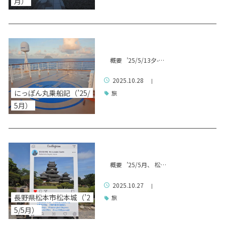
月）
概要 ’25/5/13夕-…
2025.10.28
|
にっぽん丸乗船記（’25/
旅
5月）
概要 ’25/5月、 松…
2025.10.27
|
長野県松本市松本城（’2
旅
5/5月）