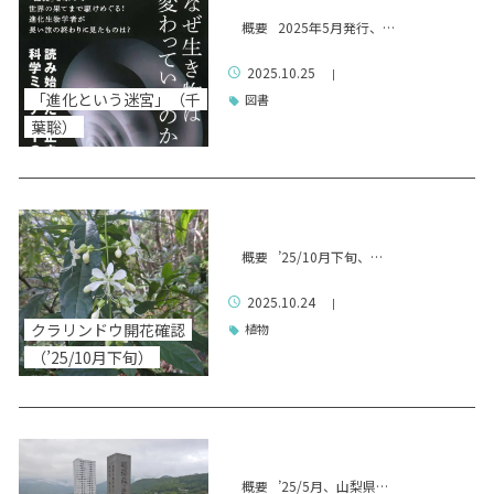
概要 2025年5月発行、…
2025.10.25
|
「進化という迷宮」（千
図書
葉聡）
概要 ’25/10月下旬、…
2025.10.24
|
クラリンドウ開花確認
植物
（’25/10月下旬）
概要 ’25/5月、山梨県…