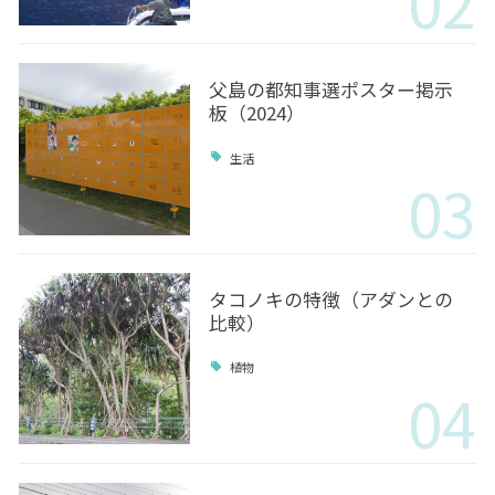
02
父島の都知事選ポスター掲示
板（2024）
生活
03
タコノキの特徴（アダンとの
比較）
植物
04