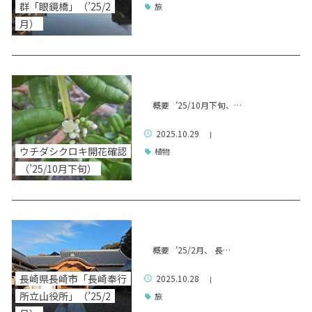
群「眼鏡橋」（’25/2
旅
月）
概要 ’25/10月下旬、…
2025.10.29
|
ウチダシクロキ開花確認
植物
（’25/10月下旬）
概要 ’25/2月、 長…
長崎県長崎市「長崎奉行
2025.10.28
|
所立山役所」（’25/2
旅