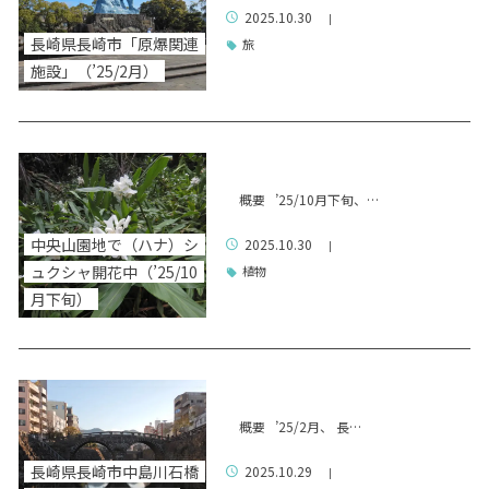
2025.10.30
|
長崎県長崎市「原爆関連
旅
施設」（’25/2月）
概要 ’25/10月下旬、…
中央山園地で（ハナ）シ
2025.10.30
|
ュクシャ開花中（’25/10
植物
月下旬）
概要 ’25/2月、 長…
長崎県長崎市中島川石橋
2025.10.29
|