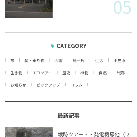
05
CATEGORY
旅
船・乗り物
図書
島一周
生活
小笠原
生き物
エコツアー
歴史
植物
自然
戦跡
お知らせ
ピックアップ
コラム
最新記事
戦跡ツアー・・発電機壕他（’2