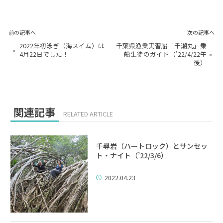
前の記事へ
次の記事へ
2022年初泳ぎ（海スイム）は
千葉県漁業実習船「千潮丸」乗
«
4月22日でした！
船生徒のガイド（’22/4/22午
»
後）
関連記事
RELATED ARTICLE
千尋岩（ハートロック）とサンセッ
ト・ナイト（’22/3/6）
2022.04.23