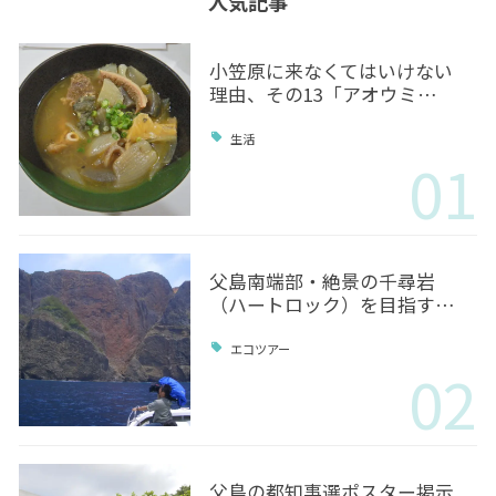
人気記事
小笠原に来なくてはいけない
理由、その13「アオウミ…
生活
01
父島南端部・絶景の千尋岩
（ハートロック）を目指す…
エコツアー
02
父島の都知事選ポスター掲示