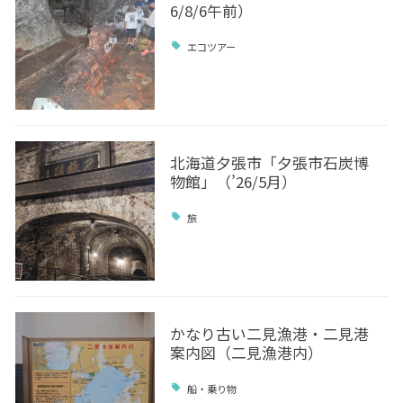
6/8/6午前）
エコツアー
北海道夕張市「夕張市石炭博
物館」（’26/5月）
旅
かなり古い二見漁港・二見港
案内図（二見漁港内）
船・乗り物