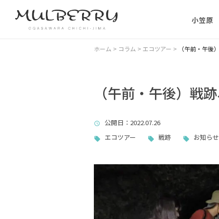
小笠原
小笠原の
ホーム
>
コラム
>
エコツアー
>
（午前・午後）戦
小笠原の
に）
（午前・午後）戦跡、ナ
小笠原に
公開日
：2022.07.26
ない理由
エコツアー
戦跡
お知らせ
父島主要
小笠原・