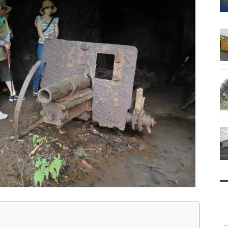
南鳥島
父島で見られる地質紹介
（写真）
資料編（小笠原・国内）
戦跡資料・情報編