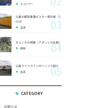
02
エコツアー
歴史
父島の都知事選ポスター掲示板（2
03
小笠原
024）
生活
生活
タコノキの特徴（アダンとの比較）
04
植物
父島ライフラインのインフラ紹介
05
生活
CATEGORY
お知らせ