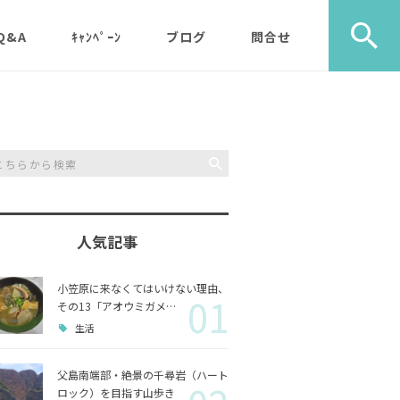
Q&A
ｷｬﾝﾍﾟｰﾝ
ブログ
問合せ
ック）
エコツアー
旅行社・学校団体様など
植物
メディア・取材・コンサ
歩き）
ルタント様
自然
ス）
人気記事
山歩き（千尋岩）と森歩
戦跡
森歩
き
小笠原に来なくてはいけない理由、
01
利用のルールやガイドラ
その他
島一周
その13「アオウミガメ…
マルベリーパック（2名
イン
生活
様から）・・休止中（’2
生き物
3/11月以降）
父島南端部・絶景の千尋岩（ハート
ロック）を目指す山歩き