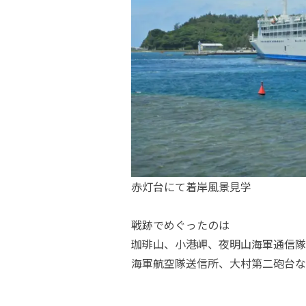
赤灯台にて着岸風景見学
戦跡でめぐったのは
珈琲山、小港岬、夜明山海軍通信隊
海軍航空隊送信所、大村第二砲台な