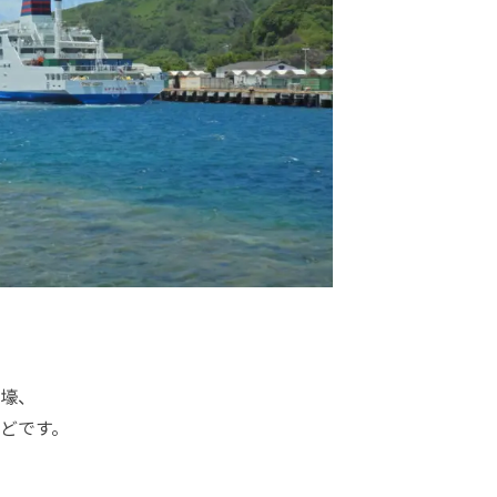
壕、
どです。