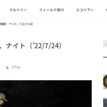
マルベリー
フィールド紹介
エコツアー
概略紹介
マルベリーのウリは？
フィールド網羅
ABOUT
日程・予約状況
千尋岩（ハートロ
跡、ナイト（’22/7/24）
コース
一年（月ごと
ガイド紹介
父島旬情報
小笠原で見られる維管束
屋号･マルベリーについ
料金・予定・予約
都道一周植物
植物（種子植物・シダ)
て（2007年投稿・再編集
東平＆初寝山（森
イト（’22/7/24）
版）
理念・コンセプト・エコ
エコツアーの様子
来なくてはいけ
ツアー考え方など
小笠原・父島の戦跡
傘山（森歩きコー
父島戦争概要
全ツアーメニュー
コラム
分担執筆の本・報告書
小笠原・父島の史跡・碑
桑ノ木山ルート（
戦跡資料・情報編
観光ポイント
女性モデルの写真、女子
き）
参加の皆様へ
旅の参考になるかしら？
資料編
父島のおもな観光･学習
マルベリーレポート集
夜明山戦跡群
硫黄島関連図書
硫黄島・北硫黄島
施設
小笠原の概略紹介
大村第二砲台跡