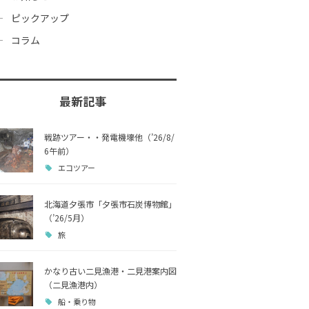
ピックアップ
コラム
最新記事
戦跡ツアー・・発電機壕他（’26/8/
6午前）
エコツアー
北海道夕張市「夕張市石炭博物館」
（’26/5月）
旅
かなり古い二見漁港・二見港案内図
（二見漁港内）
船・乗り物