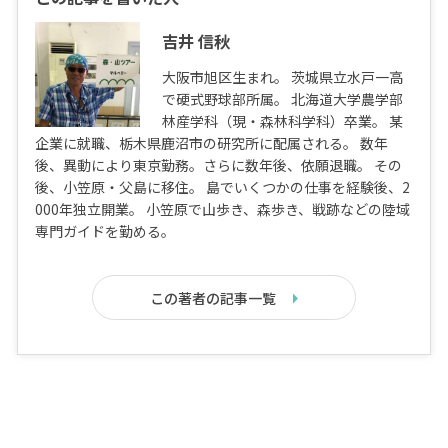
吉井 信秋
大阪市旭区生まれ。 茨城県立水戸一高
で硬式野球部所属。 北海道大学農学部
林産学科（現・森林科学科）卒業。 某
企業に就職、栃木県鹿沼市の研究所に配属される。 数年
後、異動により東京勤務。さらに数年後、依願退職。 その
後、小笠原・父島に移住。 島でいくつかの仕事を経験後、2
000年独立開業。 小笠原で山歩き、森歩き、戦跡などの陸域
専門ガイドを勤める。
この著者の記事一覧