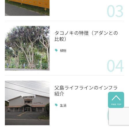
03
タコノキの特徴（アダンとの
比較）
植物
04
父島ライフラインのインフラ
紹介

05
PAGE TOP
生活