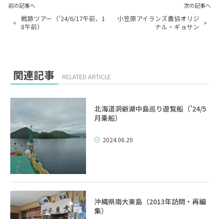
前の記事へ
次の記事へ
戦跡ツアー（’24/6/17午前、1
小笠原アイランズ農協オリジ
«
»
8午前）
ナル・ギョサン
関連記事
RELATED ARTICLE
北海道洞爺湖中島巡り遊覧船（’24/5
月乗船）
2024.06.20
沖縄県南大東島（2013年訪問・再編
集）