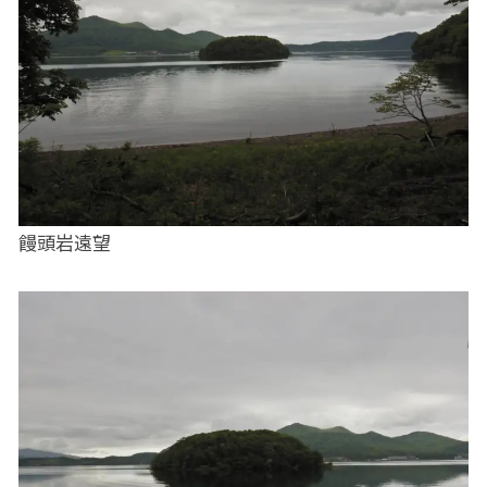
饅頭岩遠望