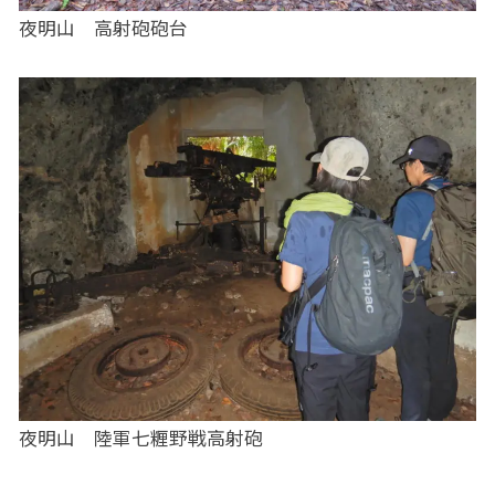
夜明山 高射砲砲台
夜明山 陸軍七糎野戦高射砲