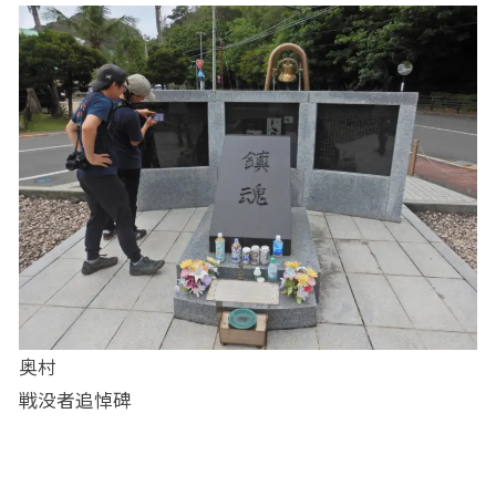
奥村
戦没者追悼碑