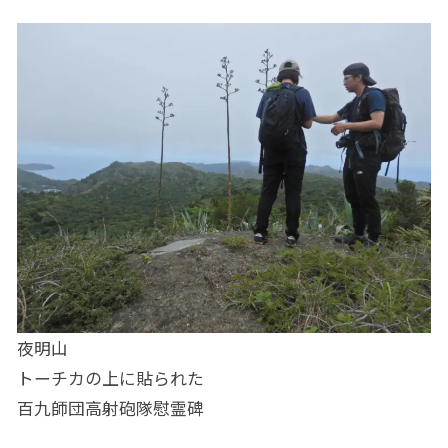
夜明山
トーチカの上に貼られた
百九師団高射砲隊慰霊碑