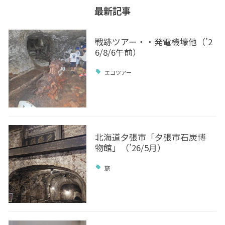
最新記事
戦跡ツアー・・発電機壕他（’2
6/8/6午前）
エコツアー
北海道夕張市「夕張市石炭博
物館」（’26/5月）
旅