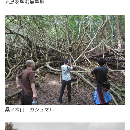
兄島を望む展望地
桑ノ木山 ガジュマル