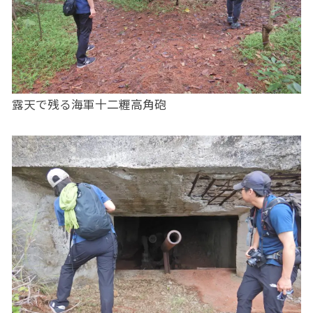
露天で残る海軍十二糎高角砲