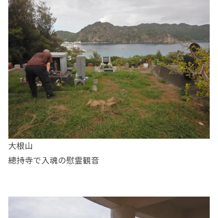
大根山
總持寺で入魂の慰霊観音