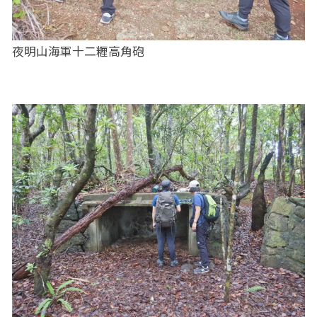
夜明山海軍十二糎高角砲