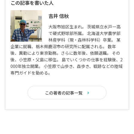
この記事を書いた人
吉井 信秋
大阪市旭区生まれ。 茨城県立水戸一高
で硬式野球部所属。 北海道大学農学部
林産学科（現・森林科学科）卒業。 某
企業に就職、栃木県鹿沼市の研究所に配属される。 数年
後、異動により東京勤務。さらに数年後、依願退職。 その
後、小笠原・父島に移住。 島でいくつかの仕事を経験後、2
000年独立開業。 小笠原で山歩き、森歩き、戦跡などの陸域
専門ガイドを勤める。
この著者の記事一覧