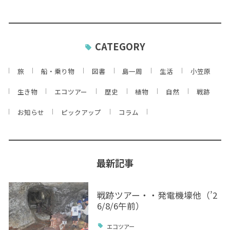
CATEGORY
旅
船・乗り物
図書
島一周
生活
小笠原
生き物
エコツアー
歴史
植物
自然
戦跡
お知らせ
ピックアップ
コラム
最新記事
戦跡ツアー・・発電機壕他（’2
6/8/6午前）
エコツアー