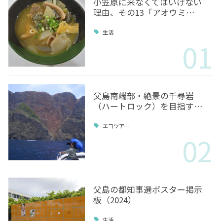
小笠原に来なくてはいけない
理由、その13「アオウミ…
生活
01
父島南端部・絶景の千尋岩
（ハートロック）を目指す…
エコツアー
02
父島の都知事選ポスター掲示
板（2024）
生活