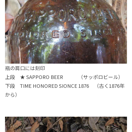
瓶の肩口には刻印
上段 ★ SAPPORO BEER （サッポロビール）
下段 TIME HONORED SIONCE 1876 （古く1876年
から）