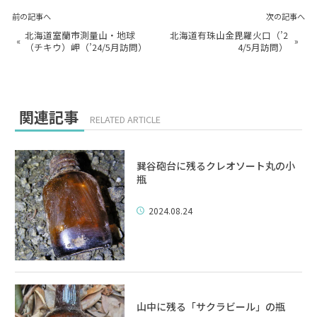
前の記事へ
次の記事へ
北海道室蘭市測量山・地球
北海道有珠山金毘羅火口（’2
«
»
（チキウ）岬（’24/5月訪問）
4/5月訪問）
関連記事
RELATED ARTICLE
巽谷砲台に残るクレオソート丸の小
瓶
2024.08.24
山中に残る「サクラビール」の瓶