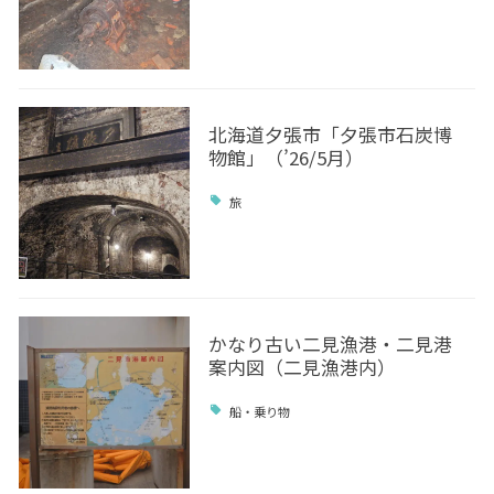
北海道夕張市「夕張市石炭博
物館」（’26/5月）
旅
かなり古い二見漁港・二見港
案内図（二見漁港内）
船・乗り物