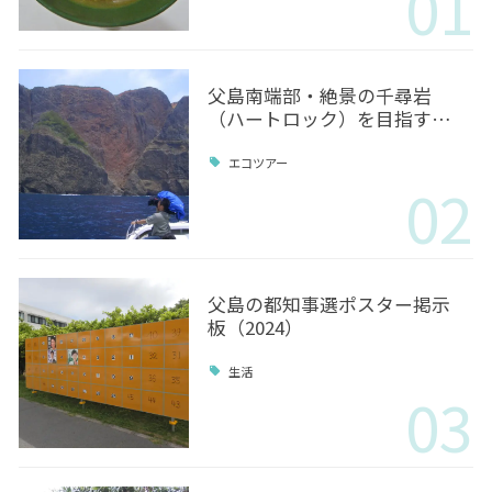
01
父島南端部・絶景の千尋岩
（ハートロック）を目指す…
エコツアー
02
父島の都知事選ポスター掲示
板（2024）
生活
03