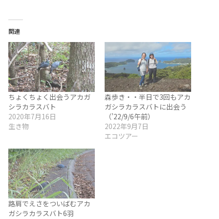
関連
ちょくちょく出会うアカガ
森歩き・・半日で3回もアカ
シラカラスバト
ガシラカラスバトに出会う
2020年7月16日
（’22/9/6午前）
生き物
2022年9月7日
エコツアー
路肩でえさをついばむアカ
ガシラカラスバト6羽