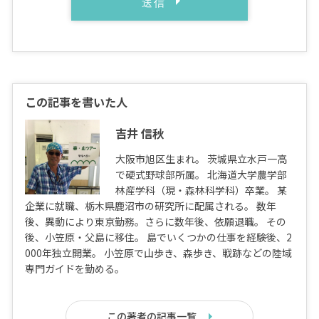
この記事を書いた人
吉井 信秋
大阪市旭区生まれ。 茨城県立水戸一高
で硬式野球部所属。 北海道大学農学部
林産学科（現・森林科学科）卒業。 某
企業に就職、栃木県鹿沼市の研究所に配属される。 数年
後、異動により東京勤務。さらに数年後、依願退職。 その
後、小笠原・父島に移住。 島でいくつかの仕事を経験後、2
000年独立開業。 小笠原で山歩き、森歩き、戦跡などの陸域
専門ガイドを勤める。
この著者の記事一覧