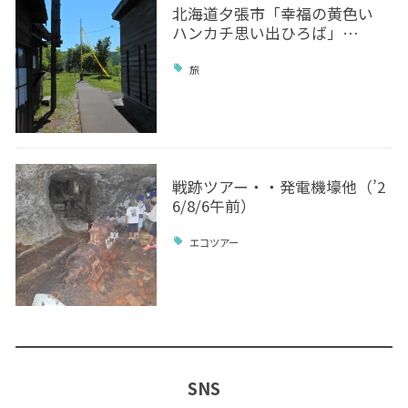
北海道夕張市「幸福の黄色い
ハンカチ思い出ひろば」…
旅
戦跡ツアー・・発電機壕他（’2
6/8/6午前）
エコツアー
SNS