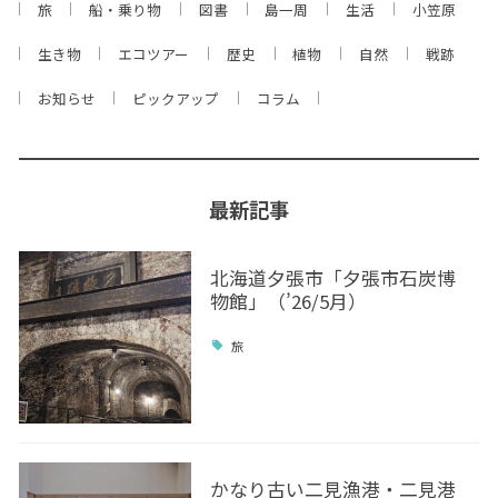
旅
船・乗り物
図書
島一周
生活
小笠原
生き物
エコツアー
歴史
植物
自然
戦跡
お知らせ
ピックアップ
コラム
最新記事
北海道夕張市「夕張市石炭博
物館」（’26/5月）
旅
かなり古い二見漁港・二見港