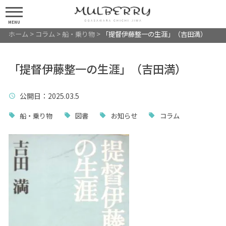
MENU
ホーム
>
コラム
>
船・乗り物
>
「提督伊藤整一の生涯」（吉田満）
「提督伊藤整一の生涯」（吉田満）
公開日
：2025.03.5
船・乗り物
図書
お知らせ
コラム