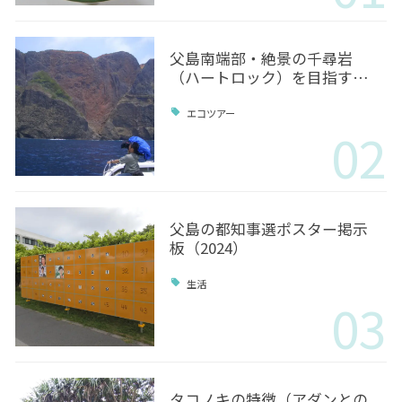
父島南端部・絶景の千尋岩
（ハートロック）を目指す…
エコツアー
02
父島の都知事選ポスター掲示
板（2024）
生活
03
タコノキの特徴（アダンとの