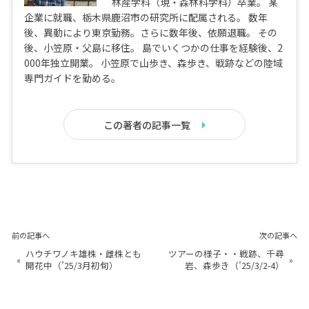
林産学科（現・森林科学科）卒業。 某
企業に就職、栃木県鹿沼市の研究所に配属される。 数年
後、異動により東京勤務。さらに数年後、依願退職。 その
後、小笠原・父島に移住。 島でいくつかの仕事を経験後、2
000年独立開業。 小笠原で山歩き、森歩き、戦跡などの陸域
専門ガイドを勤める。
この著者の記事一覧
前の記事へ
次の記事へ
ハウチワノキ雄株・雌株とも
ツアーの様子・・戦跡、千尋
«
»
開花中（’25/3月初旬）
岩、森歩き（’25/3/2-4）