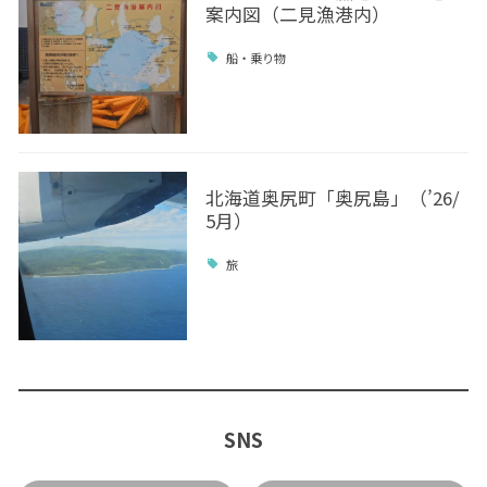
案内図（二見漁港内）
船・乗り物
北海道奥尻町「奥尻島」（’26/
5月）
旅
SNS