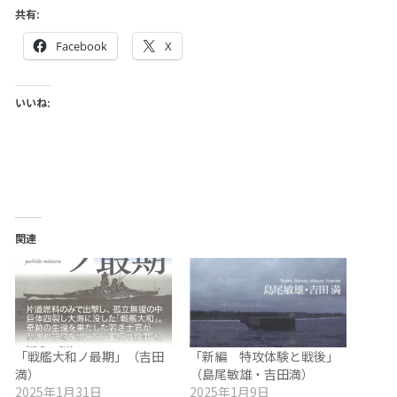
共有:
Facebook
X
いいね:
関連
「戦艦大和ノ最期」（吉田
「新編 特攻体験と戦後」
満）
（島尾敏雄・吉田満）
2025年1月31日
2025年1月9日