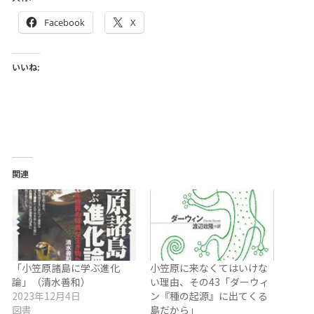
Facebook
X
いいね:
関連
「小笠原諸島に学ぶ進化
小笠原に来なくてはいけな
論」（清水善和）
い理由、その43「ダーウィ
2023年12月4日
ン『種の起源』に出てくる
図書
島だから」