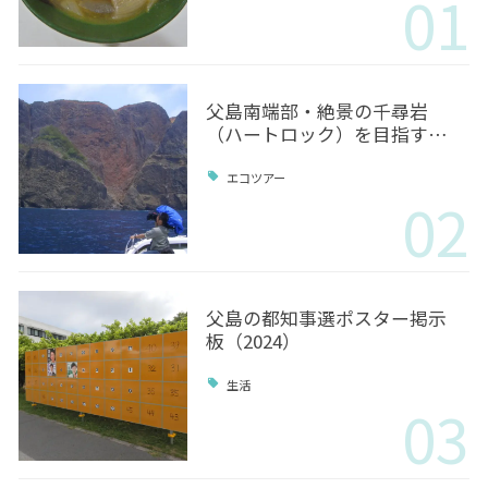
01
父島南端部・絶景の千尋岩
（ハートロック）を目指す…
エコツアー
02
父島の都知事選ポスター掲示
板（2024）
生活
03