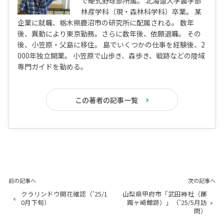
で硬式野球部所属。 北海道大学農学部
林産学科（現・森林科学科）卒業。 某
企業に就職、栃木県鹿沼市の研究所に配属される。 数年
後、異動により東京勤務。さらに数年後、依願退職。 その
後、小笠原・父島に移住。 島でいくつかの仕事を経験後、2
000年独立開業。 小笠原で山歩き、森歩き、戦跡などの陸域
専門ガイドを勤める。
この著者の記事一覧
前の記事へ
次の記事へ
クラリンドウ開花確認（’25/1
山梨県甲府市「武田神社（躑
«
0月下旬）
躅ヶ崎館跡）」（’25/5月訪
»
問）