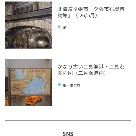
北海道夕張市「夕張市石炭博
物館」（’26/5月）
旅
かなり古い二見漁港・二見港
案内図（二見漁港内）
船・乗り物
SNS