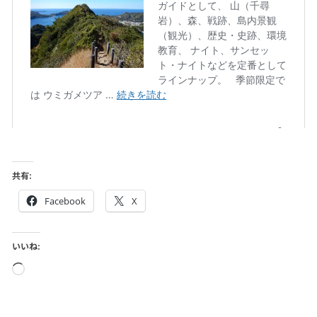
共有:
Facebook
X
いいね:
読
み
込