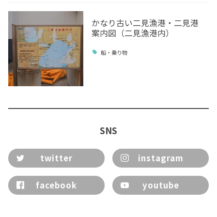
かなり古い二見漁港・二見港
案内図（二見漁港内）
船・乗り物
SNS
twitter
instagram
facebook
youtube