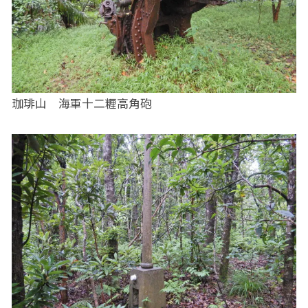
珈琲山 海軍十二糎高角砲