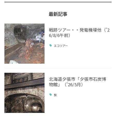
最新記事
戦跡ツアー・・発電機壕他（’2
6/8/6午前）
エコツアー
北海道夕張市「夕張市石炭博
物館」（’26/5月）
旅