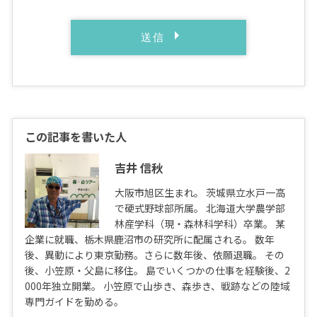
この記事を書いた人
吉井 信秋
大阪市旭区生まれ。 茨城県立水戸一高
で硬式野球部所属。 北海道大学農学部
林産学科（現・森林科学科）卒業。 某
企業に就職、栃木県鹿沼市の研究所に配属される。 数年
後、異動により東京勤務。さらに数年後、依願退職。 その
後、小笠原・父島に移住。 島でいくつかの仕事を経験後、2
000年独立開業。 小笠原で山歩き、森歩き、戦跡などの陸域
専門ガイドを勤める。