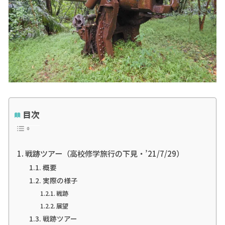
目次
戦跡ツアー（高校修学旅行の下見・’21/7/29）
概要
実際の様子
戦跡
展望
戦跡ツアー