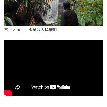
常世ノ滝 水量は大幅増加