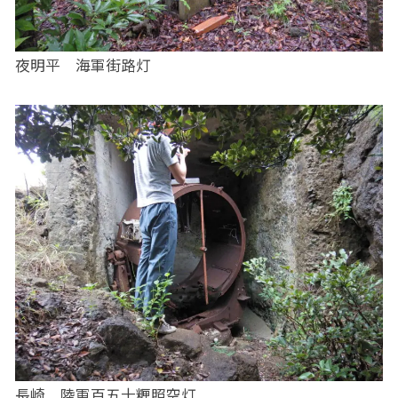
夜明平 海軍街路灯
長崎 陸軍百五十糎照空灯