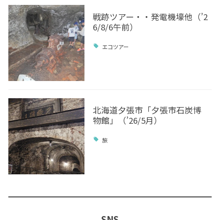
戦跡ツアー・・発電機壕他（’2
6/8/6午前）
エコツアー
北海道夕張市「夕張市石炭博
物館」（’26/5月）
旅
SNS