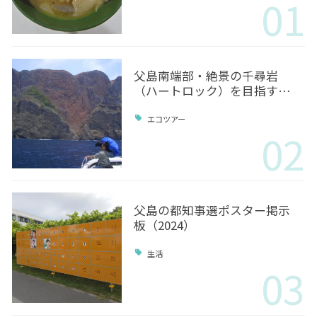
01
父島南端部・絶景の千尋岩
（ハートロック）を目指す…
エコツアー
02
父島の都知事選ポスター掲示
板（2024）
生活
03