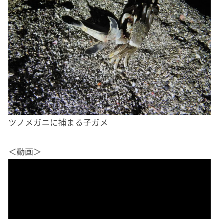
ツノメガニに捕まる子ガメ
＜動画＞