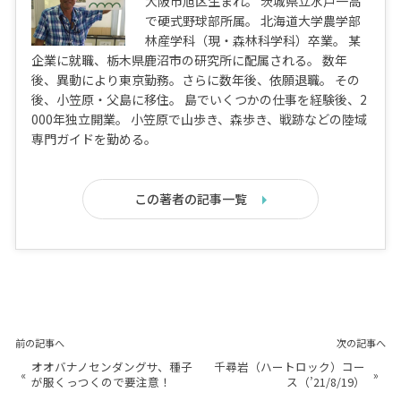
大阪市旭区生まれ。 茨城県立水戸一高
で硬式野球部所属。 北海道大学農学部
林産学科（現・森林科学科）卒業。 某
企業に就職、栃木県鹿沼市の研究所に配属される。 数年
後、異動により東京勤務。さらに数年後、依願退職。 その
後、小笠原・父島に移住。 島でいくつかの仕事を経験後、2
000年独立開業。 小笠原で山歩き、森歩き、戦跡などの陸域
専門ガイドを勤める。
この著者の記事一覧
前の記事へ
次の記事へ
オオバナノセンダングサ、種子
千尋岩（ハートロック）コー
«
»
が服くっつくので要注意！
ス（’21/8/19）