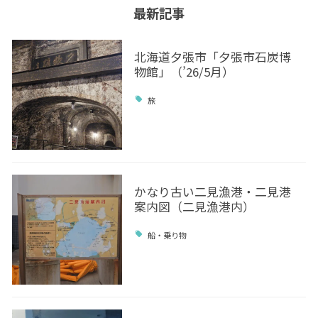
最新記事
北海道夕張市「夕張市石炭博
物館」（’26/5月）
旅
かなり古い二見漁港・二見港
案内図（二見漁港内）
船・乗り物