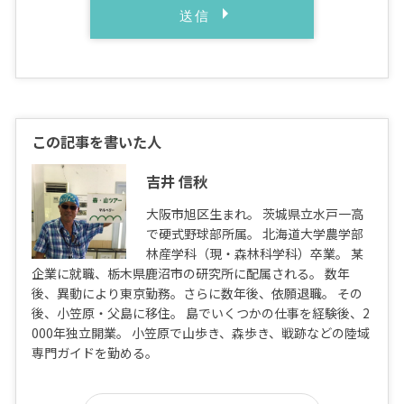
この記事を書いた人
吉井 信秋
大阪市旭区生まれ。 茨城県立水戸一高
で硬式野球部所属。 北海道大学農学部
林産学科（現・森林科学科）卒業。 某
企業に就職、栃木県鹿沼市の研究所に配属される。 数年
後、異動により東京勤務。さらに数年後、依願退職。 その
後、小笠原・父島に移住。 島でいくつかの仕事を経験後、2
000年独立開業。 小笠原で山歩き、森歩き、戦跡などの陸域
専門ガイドを勤める。