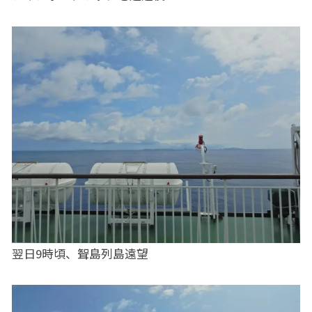
翌日9時頃、聟島列島遠望