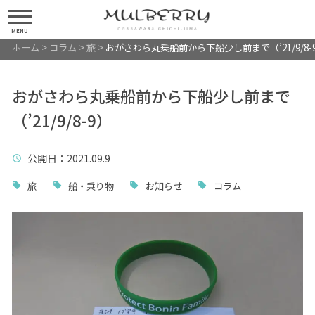
MENU
ホーム
>
コラム
>
旅
>
おがさわら丸乗船前から下船少し前まで（’21/9/8-
おがさわら丸乗船前から下船少し前まで
（’21/9/8-9）
公開日
：2021.09.9
旅
船・乗り物
お知らせ
コラム