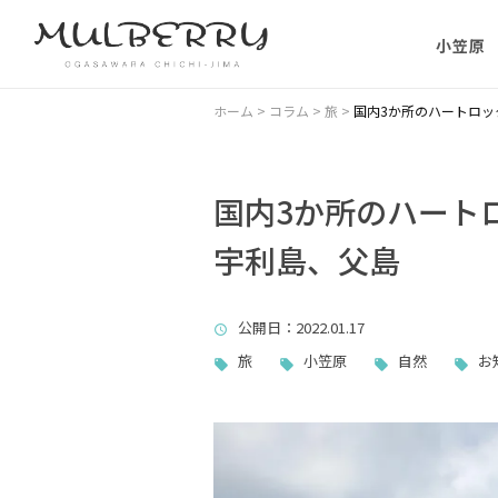
小笠原
小笠原の
ホーム
>
コラム
>
旅
>
国内3か所のハートロ
小笠原の
に）
国内3か所のハート
宇利島、父島
小笠原に
ない理由
公開日
：2022.01.17
父島主要
旅
小笠原
自然
お
小笠原・