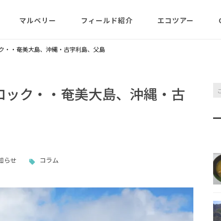
マルベリー
フィールド紹介
エコツアー
概略紹介
マルベリーのウリは？
フィールド網羅
ABOUT
日程・予約状況
千尋岩（ハートロ
ック・・奄美大島、沖縄・古宇利島、父島
コース
一年（月ごと
ガイド紹介
父島旬情報
小笠原で見られる維管束
屋号･マルベリーについ
料金・予定・予約
都道一周植物
植物（種子植物・シダ)
て（2007年投稿・再編集
東平＆初寝山（森
ロック・・奄美大島、沖縄・古
版）
理念・コンセプト・エコ
エコツアーの様子
来なくてはいけ
ツアー考え方など
小笠原・父島の戦跡
傘山（森歩きコー
父島戦争概要
全ツアーメニュー
分担執筆の本・報告書
小笠原・父島の史跡・碑
桑ノ木山ルート（
戦跡資料・情報編
観光ポイント
女性モデルの写真、女子
き）
知らせ
コラム
参加の皆様へ
旅の参考になるかしら？
資料編
父島のおもな観光･学習
マルベリーレポート集
夜明山戦跡群
硫黄島関連図書
硫黄島・北硫黄島
施設
小笠原の概略紹介
大村第二砲台跡