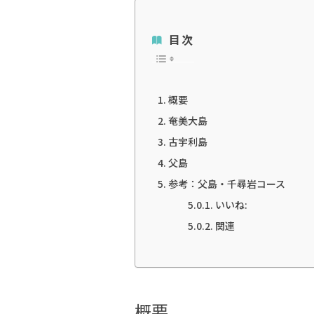
目次
概要
奄美大島
古宇利島
父島
参考：父島・千尋岩コース
いいね:
関連
概要