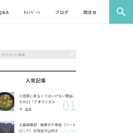
Q&A
ｷｬﾝﾍﾟｰﾝ
ブログ
問合せ
ック）
エコツアー
旅行社・学校団体様など
植物
メディア・取材・コンサ
歩き）
ルタント様
自然
ス）
人気記事
山歩き（千尋岩）と森歩
戦跡
森歩
き
小笠原に来なくてはいけない理由、
01
利用のルールやガイドラ
その他
島一周
その13「アオウミガメ…
マルベリーパック（2名
イン
生活
様から）・・休止中（’2
生き物
3/11月以降）
父島南端部・絶景の千尋岩（ハート
ロック）を目指す山歩き