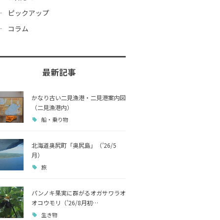
ピックアップ
コラム
最新記事
かなり古い二見漁港・二見港案内図
（二見漁港内）
船・乗り物
北海道奥尻町「奥尻島」（’26/5
月）
旅
パンノキ果実に群がるオガサワラオ
オコウモリ（’26/8月初…
生き物