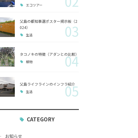
02
エコツアー
歴史
父島の都知事選ポスター掲示板（2
03
小笠原
024）
生活
生活
タコノキの特徴（アダンとの比較）
04
植物
父島ライフラインのインフラ紹介
05
生活
CATEGORY
お知らせ