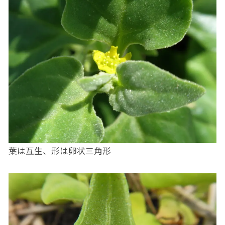
葉は互生、形は卵状三角形