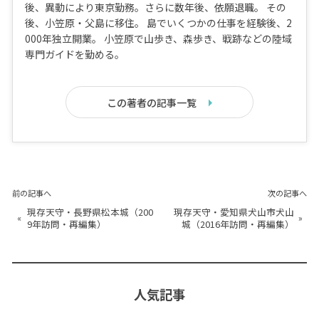
後、異動により東京勤務。さらに数年後、依願退職。 その
後、小笠原・父島に移住。 島でいくつかの仕事を経験後、2
000年独立開業。 小笠原で山歩き、森歩き、戦跡などの陸域
専門ガイドを勤める。
この著者の記事一覧
前の記事へ
次の記事へ
現存天守・長野県松本城（200
現存天守・愛知県犬山市犬山
«
»
9年訪問・再編集）
城（2016年訪問・再編集）
人気記事