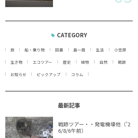
CATEGORY
旅
船・乗り物
図書
島一周
生活
小笠原
生き物
エコツアー
歴史
植物
自然
戦跡
お知らせ
ピックアップ
コラム
最新記事
戦跡ツアー・・発電機壕他（’2
6/8/6午前）