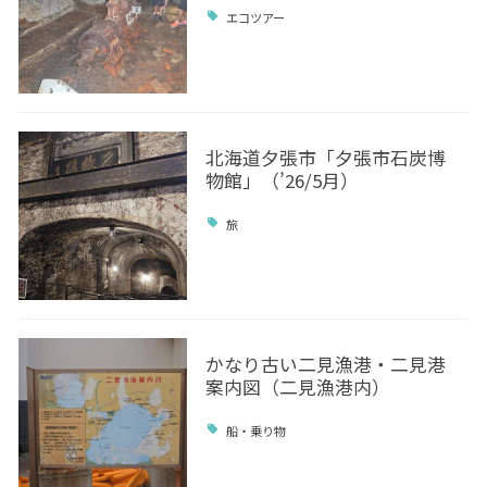
エコツアー
北海道夕張市「夕張市石炭博
物館」（’26/5月）
旅
かなり古い二見漁港・二見港
案内図（二見漁港内）
船・乗り物