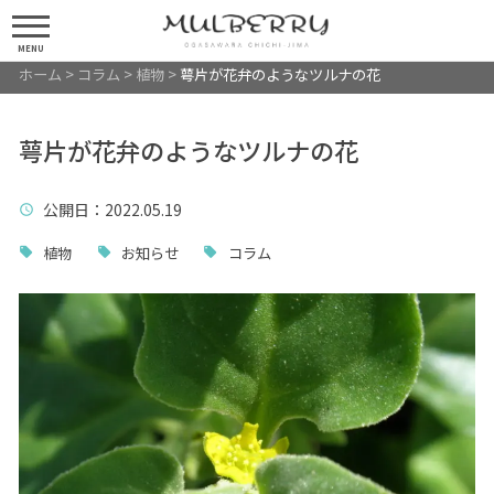
MENU
ホーム
>
コラム
>
植物
>
萼片が花弁のようなツルナの花
萼片が花弁のようなツルナの花
公開日
：2022.05.19
植物
お知らせ
コラム