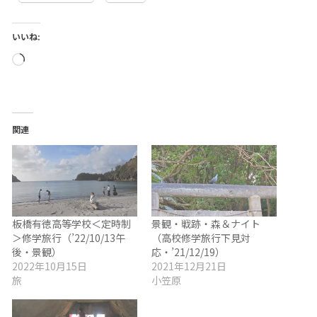
いいね:
読
み
込
み
関連
中…
板橋有徳高等学校＜定時制
景観・戦跡・森＆ナイト
＞修学旅行（’22/10/13午
（高校修学旅行下見対
後・景観）
応・’21/12/19）
2022年10月15日
2021年12月21日
旅
小笠原