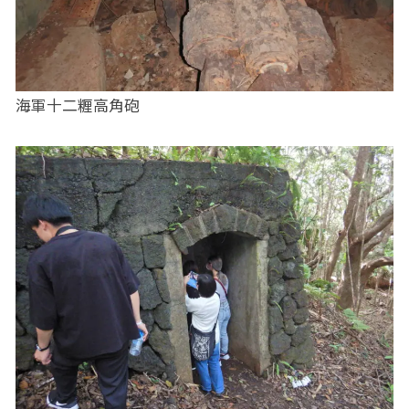
海軍十二糎高角砲