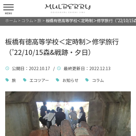
MENU
ホーム
>
コラム
>
旅
>
板橋有徳高等学校＜定時制＞修学旅行（’22/10/1
板橋有徳高等学校＜定時制＞修学旅行
（’22/10/15森&戦跡・夕日）
公開日
：2022.10.17 /
最終更新日
：2022.12.13
旅
エコツアー
お知らせ
コラム