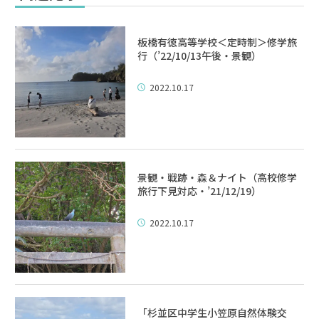
板橋有徳高等学校＜定時制＞修学旅
行（’22/10/13午後・景観）
2022.10.17
景観・戦跡・森＆ナイト（高校修学
旅行下見対応・’21/12/19）
2022.10.17
「杉並区中学生小笠原自然体験交