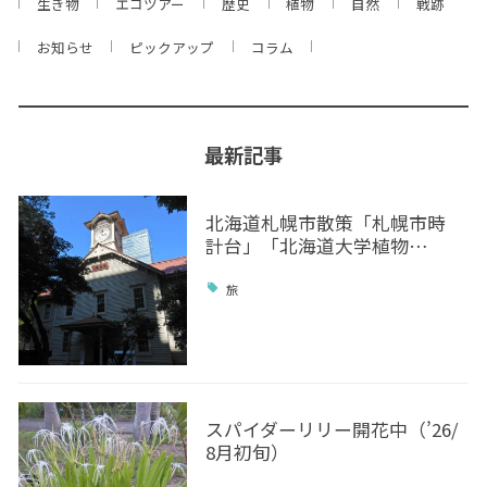
生き物
エコツアー
歴史
植物
自然
戦跡
お知らせ
ピックアップ
コラム
最新記事
北海道札幌市散策「札幌市時
計台」「北海道大学植物…
旅
スパイダーリリー開花中（’26/
8月初旬）