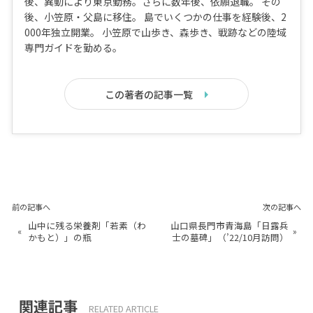
後、異動により東京勤務。さらに数年後、依願退職。 その
後、小笠原・父島に移住。 島でいくつかの仕事を経験後、2
000年独立開業。 小笠原で山歩き、森歩き、戦跡などの陸域
専門ガイドを勤める。
この著者の記事一覧
前の記事へ
次の記事へ
山中に残る栄養剤「若素（わ
山口県長門市青海島「日露兵
«
»
かもと）」の瓶
士の墓碑」（’22/10月訪問）
関連記事
RELATED ARTICLE