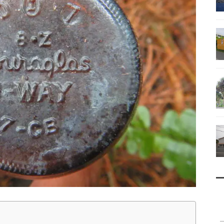
南鳥島
父島で見られる地質紹介
（写真）
資料編（小笠原・国内）
戦跡資料・情報編