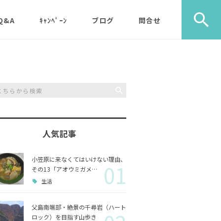
Q&A
ｷｬﾝﾍﾟｰﾝ
ブログ
問合せ
ック）
エコツアー
旅行社・学校団体様など
植物
メディア・取材・コンサ
歩き）
ルタント様
自然
ス）
人気記事
山歩き（千尋岩）と森歩
戦跡
森歩
き
小笠原に来なくてはいけない理由、
01
利用のルールやガイドラ
その他
島一周
その13「アオウミガメ…
マルベリーパック（2名
イン
生活
様から）・・休止中（’2
生き物
3/11月以降）
父島南端部・絶景の千尋岩（ハート
ロック）を目指す山歩き