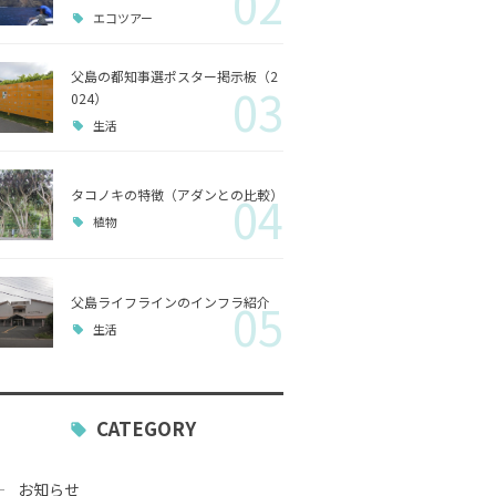
02
エコツアー
歴史
父島の都知事選ポスター掲示板（2
03
小笠原
024）
生活
生活
タコノキの特徴（アダンとの比較）
04
植物
父島ライフラインのインフラ紹介
05
生活
CATEGORY
お知らせ