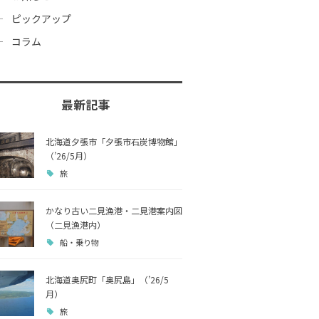
ピックアップ
コラム
最新記事
北海道夕張市「夕張市石炭博物館」
（’26/5月）
旅
かなり古い二見漁港・二見港案内図
（二見漁港内）
船・乗り物
北海道奥尻町「奥尻島」（’26/5
月）
旅