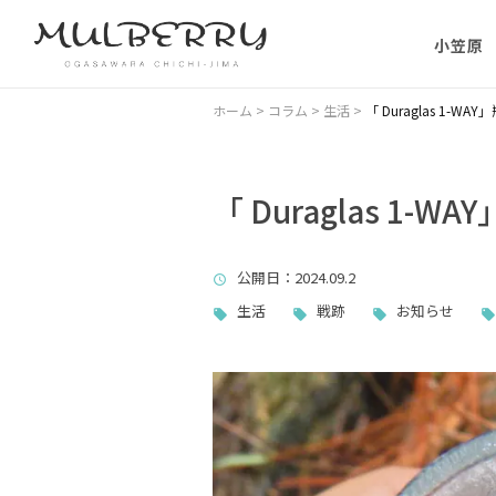
小笠原
小笠原の
ホーム
>
コラム
>
生活
>
「 Duraglas 1-W
小笠原の
に）
「 Duraglas 1-
小笠原に
公開日
：2024.09.2
ない理由
生活
戦跡
お知らせ
父島主要
小笠原・