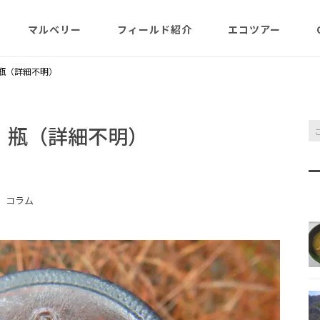
マルベリー
フィールド紹介
エコツアー
概略紹介
マルベリーのウリは？
フィールド網羅
ABOUT
日程・予約状況
千尋岩（ハートロ
AY」瓶（詳細不明）
コース
一年（月ごと
ガイド紹介
父島旬情報
小笠原で見られる維管束
屋号･マルベリーについ
料金・予定・予約
都道一周植物
植物（種子植物・シダ)
て（2007年投稿・再編集
東平＆初寝山（森
WAY」瓶（詳細不明）
版）
理念・コンセプト・エコ
エコツアーの様子
来なくてはいけ
ツアー考え方など
小笠原・父島の戦跡
傘山（森歩きコー
父島戦争概要
全ツアーメニュー
コラム
分担執筆の本・報告書
小笠原・父島の史跡・碑
桑ノ木山ルート（
戦跡資料・情報編
観光ポイント
女性モデルの写真、女子
き）
参加の皆様へ
旅の参考になるかしら？
資料編
父島のおもな観光･学習
マルベリーレポート集
夜明山戦跡群
硫黄島関連図書
硫黄島・北硫黄島
施設
小笠原の概略紹介
大村第二砲台跡