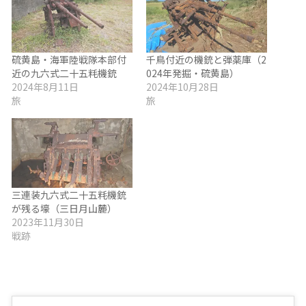
硫黄島・海軍陸戦隊本部付
千鳥付近の機銃と弾薬庫（2
近の九六式二十五粍機銃
024年発掘・硫黄島）
2024年8月11日
2024年10月28日
旅
旅
三連装九六式二十五粍機銃
が残る壕（三日月山麓）
2023年11月30日
戦跡