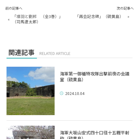
前の記事へ
次の記事へ
「項羽と劉邦 （全3巻）」
「再会記念碑」（硫黄島）
»
«
（司馬遼太郎）
関連記事
RELATED ARTICLE
海軍第一御楯特攻隊出撃前夜の会議
室（硫黄島）
2024.10.04
海軍大坂山安式四十口径十五糎平射
砲（硫黄島）