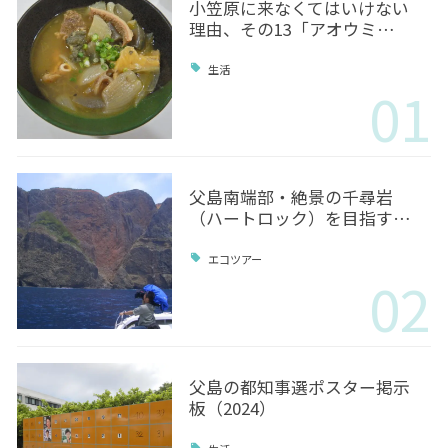
小笠原に来なくてはいけない
理由、その13「アオウミ…
生活
01
父島南端部・絶景の千尋岩
（ハートロック）を目指す…
エコツアー
02
父島の都知事選ポスター掲示
板（2024）