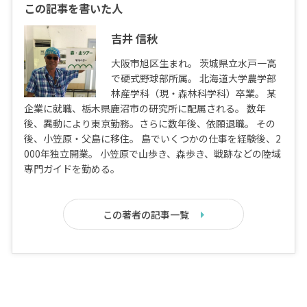
この記事を書いた人
吉井 信秋
大阪市旭区生まれ。 茨城県立水戸一高
で硬式野球部所属。 北海道大学農学部
林産学科（現・森林科学科）卒業。 某
企業に就職、栃木県鹿沼市の研究所に配属される。 数年
後、異動により東京勤務。さらに数年後、依願退職。 その
後、小笠原・父島に移住。 島でいくつかの仕事を経験後、2
000年独立開業。 小笠原で山歩き、森歩き、戦跡などの陸域
専門ガイドを勤める。
この著者の記事一覧