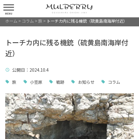
MENU
ホーム
>
コラム
>
旅
>
トーチカ内に残る機銃（硫黄島南海岸付近）
トーチカ内に残る機銃（硫黄島南海岸付
近）
公開日
：2024.10.4
旅
小笠原
戦跡
お知らせ
コラム