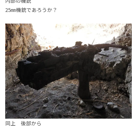
内部の機銃
25㎜機銃であろうか？
同上 後部から