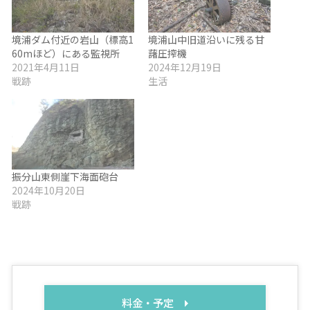
境浦ダム付近の岩山（標高1
境浦山中旧道沿いに残る甘
60mほど）にある監視所
藷圧搾機
2021年4月11日
2024年12月19日
戦跡
生活
振分山東側崖下海面砲台
2024年10月20日
戦跡
料金・予定