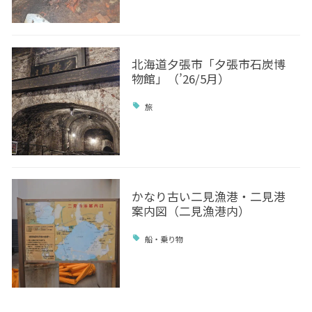
北海道夕張市「夕張市石炭博
物館」（’26/5月）
旅
かなり古い二見漁港・二見港
案内図（二見漁港内）
船・乗り物