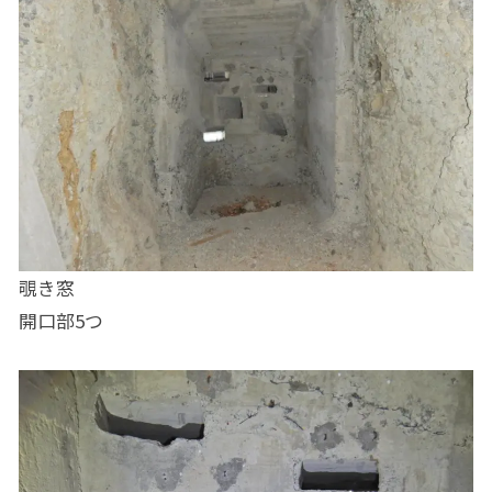
覗き窓
開口部5つ