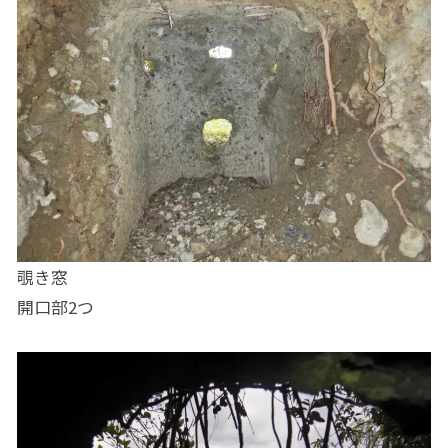
覗き窓
開口部2つ