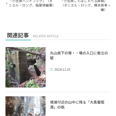
「小笠原ハンドブック」（ダ
「小笠原ことばしゃべる辞典」
«
ニエル・ロング、稲葉慎編著）
（ダニエル・ロング、橋本直幸
»
編）
関連記事
RELATED ARTICLE
丸山直下の壕・・壕の入口に衝立の
壁
2024.12.25
境浦付近の山中に残る「大黒葡萄
酒」の瓶