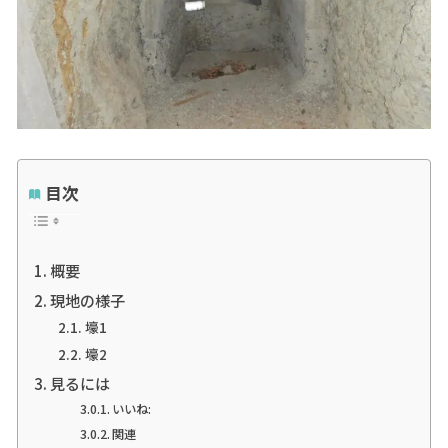
目次
概要
現地の様子
壕1
壕2
見るには
いいね:
関連