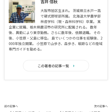
吉井 信秋
大阪市旭区生まれ。 茨城県立水戸一高
で硬式野球部所属。 北海道大学農学部
林産学科（現・森林科学科）卒業。 某
企業に就職、栃木県鹿沼市の研究所に配属される。 数年
後、異動により東京勤務。さらに数年後、依願退職。 その
後、小笠原・父島に移住。 島でいくつかの仕事を経験後、2
000年独立開業。 小笠原で山歩き、森歩き、戦跡などの陸域
専門ガイドを勤める。
この著者の記事一覧
前の記事へ
次の記事へ