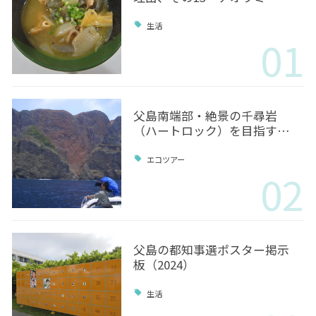
生活
01
父島南端部・絶景の千尋岩
（ハートロック）を目指す…
エコツアー
02
父島の都知事選ポスター掲示
板（2024）
生活