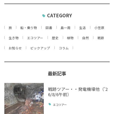
CATEGORY
旅
船・乗り物
図書
島一周
生活
小笠原
生き物
エコツアー
歴史
植物
自然
戦跡
お知らせ
ピックアップ
コラム
最新記事
戦跡ツアー・・発電機壕他（’2
6/8/6午前）
エコツアー