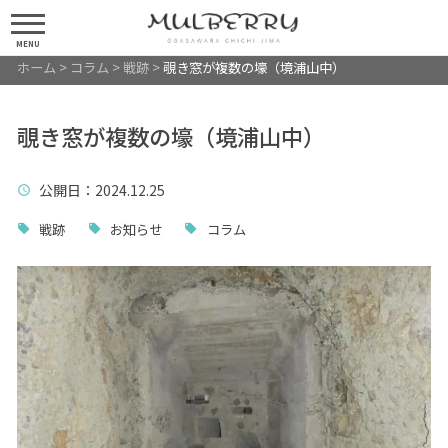
MENU
ホーム
>
コラム
>
戦跡
>
覗き窓が複数の壕（境浦山中）
覗き窓が複数の壕（境浦山中）
公開日
：2024.12.25
戦跡
お知らせ
コラム