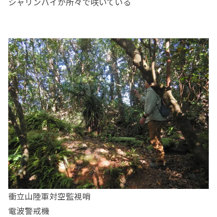
シャリンバイが所々で咲いている
衝立山陸軍対空監視哨
電波警戒機