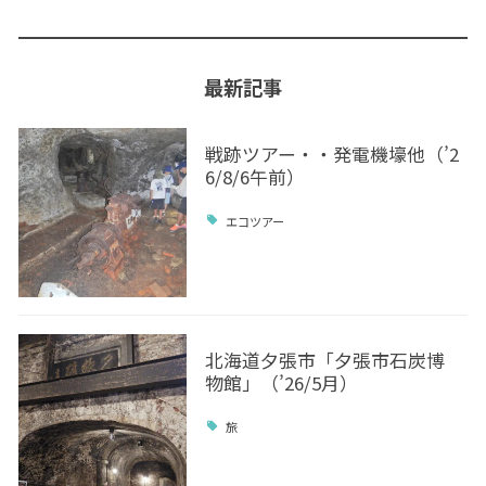
最新記事
戦跡ツアー・・発電機壕他（’2
6/8/6午前）
エコツアー
北海道夕張市「夕張市石炭博
物館」（’26/5月）
旅