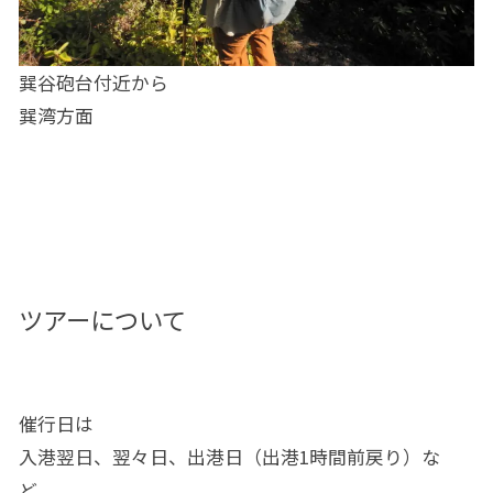
巽谷砲台付近から
巽湾方面
ツアーについて
催行日は
入港翌日、翌々日、出港日（出港1時間前戻り）な
ど。