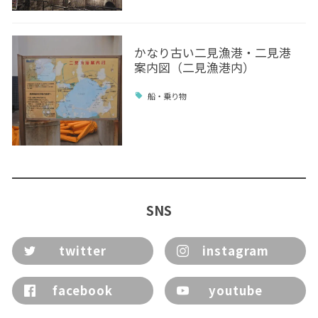
かなり古い二見漁港・二見港
案内図（二見漁港内）
船・乗り物
SNS
twitter
instagram
facebook
youtube