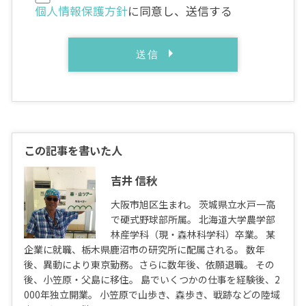
個人情報保護方針
に同意し、送信する
この記事を書いた人
吉井 信秋
大阪市旭区生まれ。 茨城県立水戸一高
で硬式野球部所属。 北海道大学農学部
林産学科（現・森林科学科）卒業。 某
企業に就職、栃木県鹿沼市の研究所に配属される。 数年
後、異動により東京勤務。さらに数年後、依願退職。 その
後、小笠原・父島に移住。 島でいくつかの仕事を経験後、2
000年独立開業。 小笠原で山歩き、森歩き、戦跡などの陸域