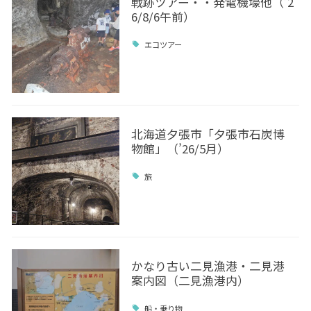
戦跡ツアー・・発電機壕他（’2
6/8/6午前）
エコツアー
北海道夕張市「夕張市石炭博
物館」（’26/5月）
旅
かなり古い二見漁港・二見港
案内図（二見漁港内）
船・乗り物