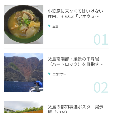
小笠原に来なくてはいけない
理由、その13「アオウミ…
生活
01
父島南端部・絶景の千尋岩
（ハートロック）を目指す…
エコツアー
02
父島の都知事選ポスター掲示
板（2024）