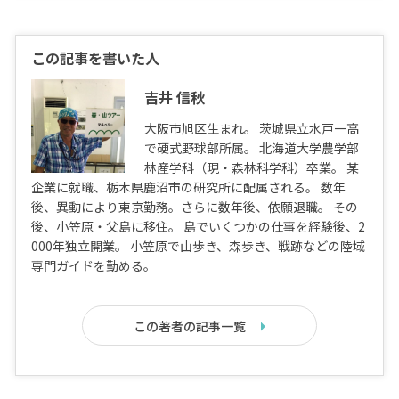
この記事を書いた人
吉井 信秋
大阪市旭区生まれ。 茨城県立水戸一高
で硬式野球部所属。 北海道大学農学部
林産学科（現・森林科学科）卒業。 某
企業に就職、栃木県鹿沼市の研究所に配属される。 数年
後、異動により東京勤務。さらに数年後、依願退職。 その
後、小笠原・父島に移住。 島でいくつかの仕事を経験後、2
000年独立開業。 小笠原で山歩き、森歩き、戦跡などの陸域
専門ガイドを勤める。
この著者の記事一覧