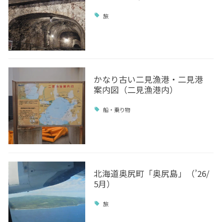
旅
かなり古い二見漁港・二見港
案内図（二見漁港内）
船・乗り物
北海道奥尻町「奥尻島」（’26/
5月）
旅