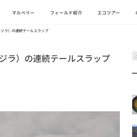
マルベリー
フィールド紹介
エコツアー
概略紹介
マルベリーのウリは？
フィールド網羅
ABOUT
日程・予約状況
千尋岩（ハートロ
クジラ）の連続テールスラップ
コース
一年（月ごと
ガイド紹介
父島旬情報
小笠原で見られる維管束
屋号･マルベリーについ
料金・予定・予約
都道一周植物
植物（種子植物・シダ)
て（2007年投稿・再編集
東平＆初寝山（森
ジラ）の連続テールスラップ
版）
理念・コンセプト・エコ
エコツアーの様子
来なくてはいけ
ツアー考え方など
小笠原・父島の戦跡
傘山（森歩きコー
父島戦争概要
全ツアーメニュー
分担執筆の本・報告書
小笠原・父島の史跡・碑
桑ノ木山ルート（
戦跡資料・情報編
観光ポイント
女性モデルの写真、女子
き）
参加の皆様へ
旅の参考になるかしら？
資料編
父島のおもな観光･学習
マルベリーレポート集
夜明山戦跡群
硫黄島関連図書
硫黄島・北硫黄島
施設
小笠原の概略紹介
大村第二砲台跡