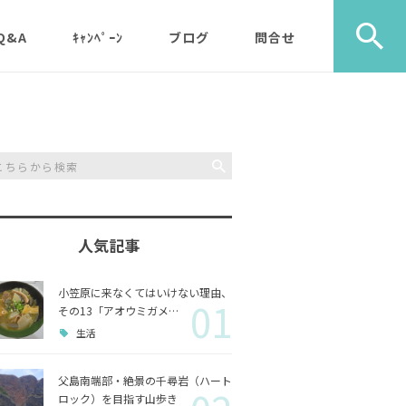
Q&A
ｷｬﾝﾍﾟｰﾝ
ブログ
問合せ
ック）
エコツアー
旅行社・学校団体様など
植物
メディア・取材・コンサ
歩き）
ルタント様
自然
ス）
人気記事
山歩き（千尋岩）と森歩
戦跡
森歩
き
小笠原に来なくてはいけない理由、
01
利用のルールやガイドラ
その他
島一周
その13「アオウミガメ…
マルベリーパック（2名
イン
生活
様から）・・休止中（’2
生き物
3/11月以降）
父島南端部・絶景の千尋岩（ハート
ロック）を目指す山歩き