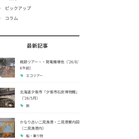
ピックアップ
コラム
最新記事
戦跡ツアー・・発電機壕他（’26/8/
6午前）
エコツアー
北海道夕張市「夕張市石炭博物館」
（’26/5月）
旅
かなり古い二見漁港・二見港案内図
（二見漁港内）
船・乗り物