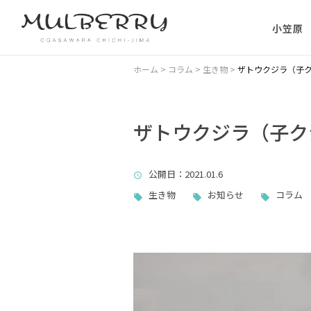
小笠原
小笠原の
ホーム
>
コラム
>
生き物
>
ザトウクジラ（子
小笠原の
に）
ザトウクジラ（子ク
小笠原に
公開日
：2021.01.6
ない理由
生き物
お知らせ
コラム
父島主要
小笠原・