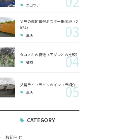
02
エコツアー
歴史
父島の都知事選ポスター掲示板（2
03
小笠原
024）
生活
生活
タコノキの特徴（アダンとの比較）
04
植物
父島ライフラインのインフラ紹介
05
生活
CATEGORY
お知らせ