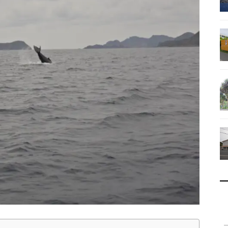
南鳥島
父島で見られる地質紹介
（写真）
資料編（小笠原・国内）
戦跡資料・情報編