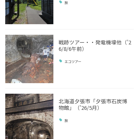
旅
戦跡ツアー・・発電機壕他（’2
6/8/6午前）
エコツアー
北海道夕張市「夕張市石炭博
物館」（’26/5月）
旅