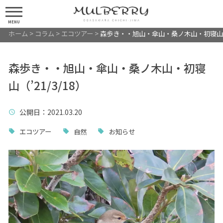
MENU
ホーム
>
コラム
>
エコツアー
>
森歩き・・旭山・傘山・桑ノ木山・初寝山（’2
森歩き・・旭山・傘山・桑ノ木山・初寝
山（’21/3/18）
公開日
：2021.03.20
エコツアー
自然
お知らせ