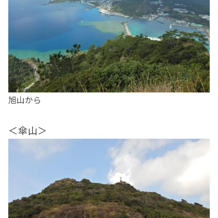
旭山から
＜傘山＞