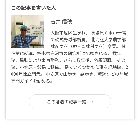
この記事を書いた人
吉井 信秋
大阪市旭区生まれ。 茨城県立水戸一高
で硬式野球部所属。 北海道大学農学部
林産学科（現・森林科学科）卒業。 某
企業に就職、栃木県鹿沼市の研究所に配属される。 数年
後、異動により東京勤務。さらに数年後、依願退職。 その
後、小笠原・父島に移住。 島でいくつかの仕事を経験後、2
000年独立開業。 小笠原で山歩き、森歩き、戦跡などの陸域
専門ガイドを勤める。
この著者の記事一覧