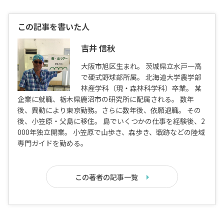
この記事を書いた人
吉井 信秋
大阪市旭区生まれ。 茨城県立水戸一高
で硬式野球部所属。 北海道大学農学部
林産学科（現・森林科学科）卒業。 某
企業に就職、栃木県鹿沼市の研究所に配属される。 数年
後、異動により東京勤務。さらに数年後、依願退職。 その
後、小笠原・父島に移住。 島でいくつかの仕事を経験後、2
000年独立開業。 小笠原で山歩き、森歩き、戦跡などの陸域
専門ガイドを勤める。
この著者の記事一覧