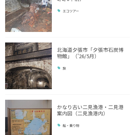
エコツアー
北海道夕張市「夕張市石炭博
物館」（’26/5月）
旅
かなり古い二見漁港・二見港
案内図（二見漁港内）
船・乗り物