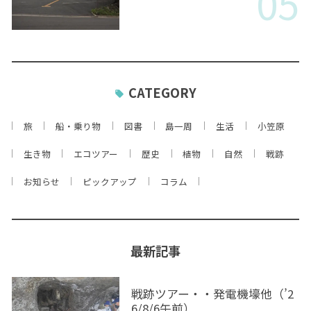
05
CATEGORY
旅
船・乗り物
図書
島一周
生活
小笠原
生き物
エコツアー
歴史
植物
自然
戦跡
お知らせ
ピックアップ
コラム
最新記事
戦跡ツアー・・発電機壕他（’2
6/8/6午前）