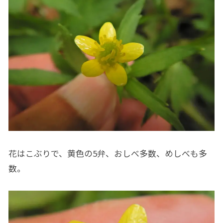
花はこぶりで、黄色の5弁、おしべ多数、めしべも多
数。