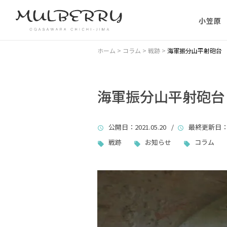
小笠原
小笠原の
ホーム
>
コラム
>
戦跡
>
海軍振分山平射砲台
小笠原の
に）
海軍振分山平射砲台
小笠原に
公開日
：2021.05.20 /
最終更新日
：
ない理由
戦跡
お知らせ
コラム
父島主要
小笠原・