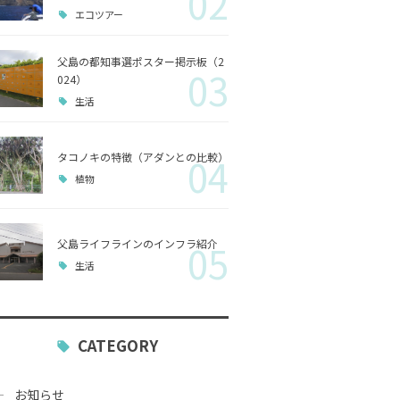
02
エコツアー
歴史
父島の都知事選ポスター掲示板（2
03
小笠原
024）
生活
生活
タコノキの特徴（アダンとの比較）
04
植物
父島ライフラインのインフラ紹介
05
生活
CATEGORY
お知らせ