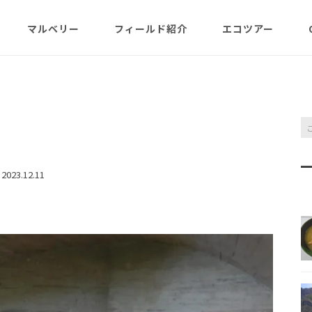
マルベリー
フィールド紹介
エコツアー
概略紹介
マルベリーのウリは？
フィールド網羅
ABOUT
日程・予約状況
千尋岩（ハートロ
コース
一年（月ごと
ガイド紹介
父島旬情報
小笠原で見られる維管束
屋号･マルベリーについ
料金・予定・予約
都道一周植物
植物（種子植物・シダ)
て（2007年投稿・再編集
東平＆初寝山（森
版）
理念・コンセプト・エコ
エコツアーの様子
来なくてはいけ
ツアー考え方など
小笠原・父島の戦跡
傘山（森歩きコー
父島戦争概要
2023.12.11
全ツアーメニュー
分担執筆の本・報告書
小笠原・父島の史跡・碑
桑ノ木山ルート（
戦跡資料・情報編
観光ポイント
女性モデルの写真、女子
き）
参加の皆様へ
旅の参考になるかしら？
資料編
父島のおもな観光･学習
マルベリーレポート集
夜明山戦跡群
硫黄島関連図書
硫黄島・北硫黄島
施設
小笠原の概略紹介
大村第二砲台跡