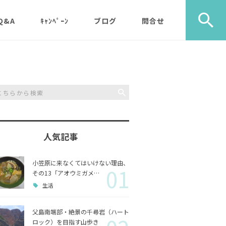
Q&A
ｷｬﾝﾍﾟｰﾝ
ブログ
問合せ
ック）
エコツアー
旅行社・学校団体様など
植物
メディア・取材・コンサ
歩き）
ルタント様
自然
ス）
人気記事
山歩き（千尋岩）と森歩
戦跡
森歩
き
小笠原に来なくてはいけない理由、
01
利用のルールやガイドラ
その他
島一周
その13「アオウミガメ…
マルベリーパック（2名
イン
生活
様から）・・休止中（’2
生き物
3/11月以降）
父島南端部・絶景の千尋岩（ハート
ロック）を目指す山歩き