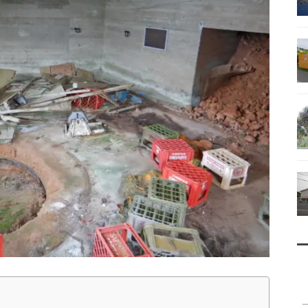
南鳥島
父島で見られる地質紹介
（写真）
資料編（小笠原・国内）
戦跡資料・情報編