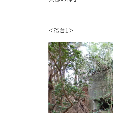
＜砲台1＞