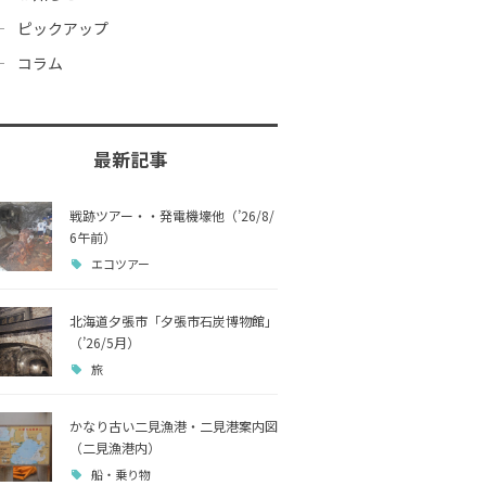
ピックアップ
コラム
最新記事
戦跡ツアー・・発電機壕他（’26/8/
6午前）
エコツアー
北海道夕張市「夕張市石炭博物館」
（’26/5月）
旅
かなり古い二見漁港・二見港案内図
（二見漁港内）
船・乗り物