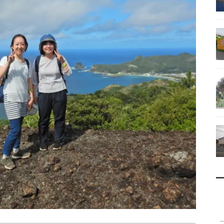
南鳥島
父島で見られる地質紹介
（写真）
資料編（小笠原・国内）
戦跡資料・情報編