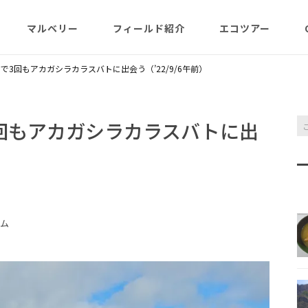
マルベリー
フィールド紹介
エコツアー
概略紹介
マルベリーのウリは？
フィールド網羅
ABOUT
日程・予約状況
千尋岩（ハートロ
で3回もアカガシラカラスバトに出会う（’22/9/6午前）
コース
一年（月ごと
ガイド紹介
父島旬情報
小笠原で見られる維管束
屋号･マルベリーについ
料金・予定・予約
都道一周植物
植物（種子植物・シダ)
て（2007年投稿・再編集
東平＆初寝山（森
回もアカガシラカラスバトに出
版）
理念・コンセプト・エコ
エコツアーの様子
）
来なくてはいけ
ツアー考え方など
小笠原・父島の戦跡
傘山（森歩きコー
父島戦争概要
全ツアーメニュー
分担執筆の本・報告書
小笠原・父島の史跡・碑
桑ノ木山ルート（
戦跡資料・情報編
観光ポイント
女性モデルの写真、女子
き）
ム
参加の皆様へ
旅の参考になるかしら？
資料編
父島のおもな観光･学習
マルベリーレポート集
夜明山戦跡群
硫黄島関連図書
硫黄島・北硫黄島
施設
小笠原の概略紹介
大村第二砲台跡