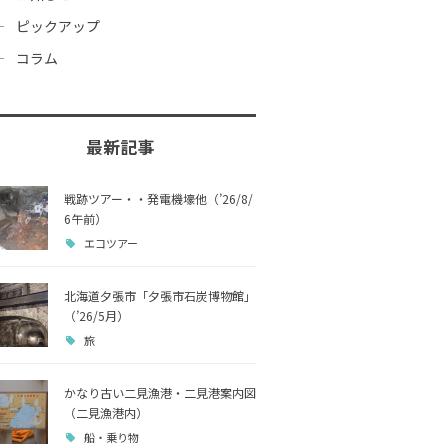
ピックアップ
コラム
最新記事
戦跡ツアー・・発電機壕他（’26/8/
6午前）
エコツアー
北海道夕張市「夕張市石炭博物館」
（’26/5月）
旅
かなり古い二見漁港・二見港案内図
（二見漁港内）
船・乗り物