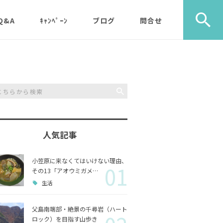
Q&A
ｷｬﾝﾍﾟｰﾝ
ブログ
問合せ
ック）
エコツアー
旅行社・学校団体様など
植物
メディア・取材・コンサ
歩き）
ルタント様
自然
ス）
人気記事
山歩き（千尋岩）と森歩
戦跡
森歩
き
小笠原に来なくてはいけない理由、
01
利用のルールやガイドラ
その他
島一周
その13「アオウミガメ…
マルベリーパック（2名
イン
生活
様から）・・休止中（’2
生き物
3/11月以降）
父島南端部・絶景の千尋岩（ハート
ロック）を目指す山歩き