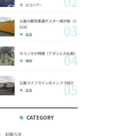
02
エコツアー
歴史
父島の都知事選ポスター掲示板（2
03
小笠原
024）
生活
生活
タコノキの特徴（アダンとの比較）
04
植物
父島ライフラインのインフラ紹介
05
生活
CATEGORY
お知らせ