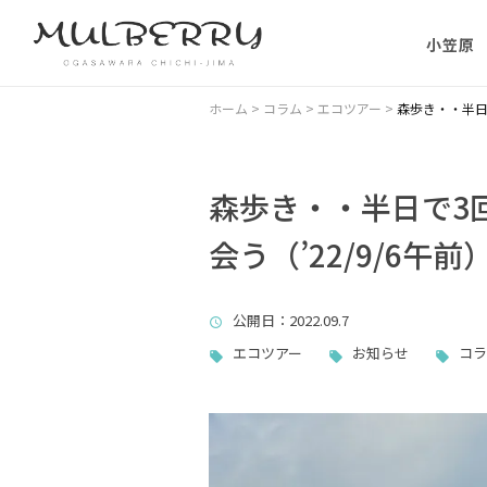
小笠原
小笠原の
ホーム
>
コラム
>
エコツアー
>
森歩き・・半日
小笠原の
に）
森歩き・・半日で3
会う（’22/9/6午前
小笠原に
ない理由
公開日
：2022.09.7
父島主要
エコツアー
お知らせ
コラ
小笠原・