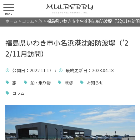
MENU
ホーム
>
コラム
>
旅
>
福島県いわき市小名浜港沈船防波堤（’22/11月訪
福島県いわき市小名浜港沈船防波堤（’2
2/11月訪問）
公開日
：2022.11.17 /
最終更新日
：2023.04.18
旅
船・乗り物
戦跡
お知らせ
コラム