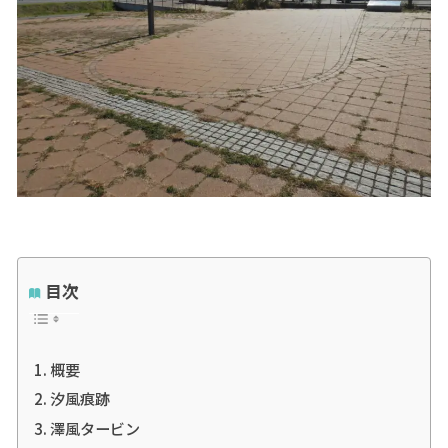
目次
概要
汐風痕跡
澤風タービン