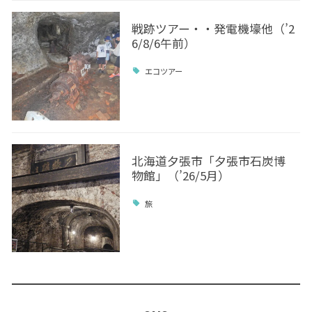
戦跡ツアー・・発電機壕他（’2
6/8/6午前）
エコツアー
北海道夕張市「夕張市石炭博
物館」（’26/5月）
旅