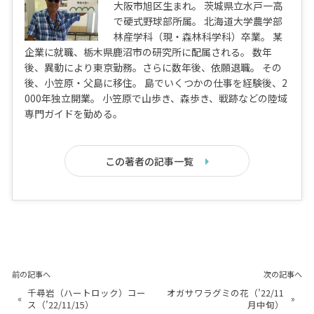
大阪市旭区生まれ。 茨城県立水戸一高
で硬式野球部所属。 北海道大学農学部
林産学科（現・森林科学科）卒業。 某
企業に就職、栃木県鹿沼市の研究所に配属される。 数年
後、異動により東京勤務。さらに数年後、依願退職。 その
後、小笠原・父島に移住。 島でいくつかの仕事を経験後、2
000年独立開業。 小笠原で山歩き、森歩き、戦跡などの陸域
専門ガイドを勤める。
この著者の記事一覧
前の記事へ
次の記事へ
千尋岩（ハートロック）コー
オガサワラグミの花（’22/11
«
»
ス（’22/11/15）
月中旬）