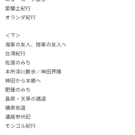
愛蘭土紀行
オランダ紀行
＜下＞
海軍の友人、陸軍の友人へ
台湾紀行
佐渡のみち
本所深川散歩／神田界隈
神田から本郷へ
肥薩のみち
島原・天草の諸道
檮原街道
濃尾参州記
モンゴル紀行