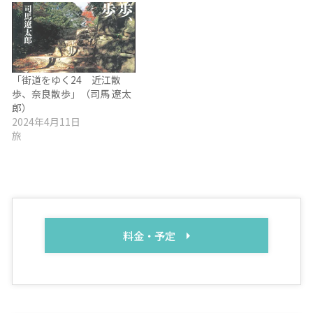
「街道をゆく24 近江散
歩、奈良散歩」（司馬 遼太
郎）
2024年4月11日
旅
料金・予定