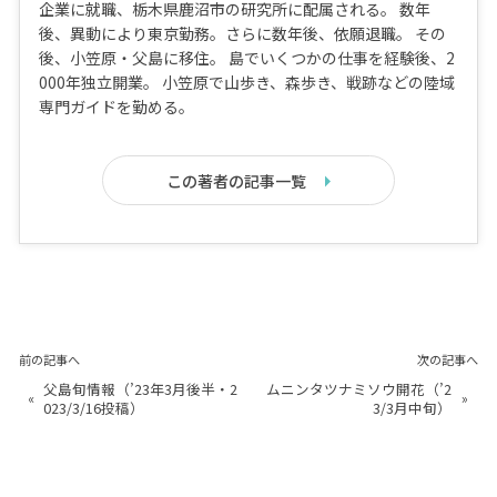
企業に就職、栃木県鹿沼市の研究所に配属される。 数年
後、異動により東京勤務。さらに数年後、依願退職。 その
後、小笠原・父島に移住。 島でいくつかの仕事を経験後、2
000年独立開業。 小笠原で山歩き、森歩き、戦跡などの陸域
専門ガイドを勤める。
この著者の記事一覧
前の記事へ
次の記事へ
父島旬情報（’23年3月後半・2
ムニンタツナミソウ開花（’2
«
»
023/3/16投稿）
3/3月中旬）