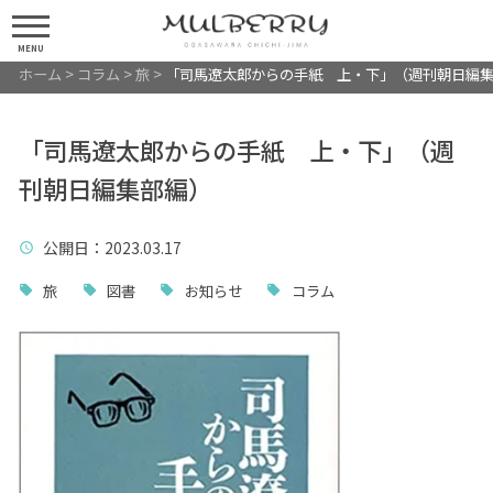
MENU
ホーム
>
コラム
>
旅
>
「司馬遼太郎からの手紙 上・下」（週刊朝日編
「司馬遼太郎からの手紙 上・下」（週
刊朝日編集部編）
公開日
：2023.03.17
旅
図書
お知らせ
コラム