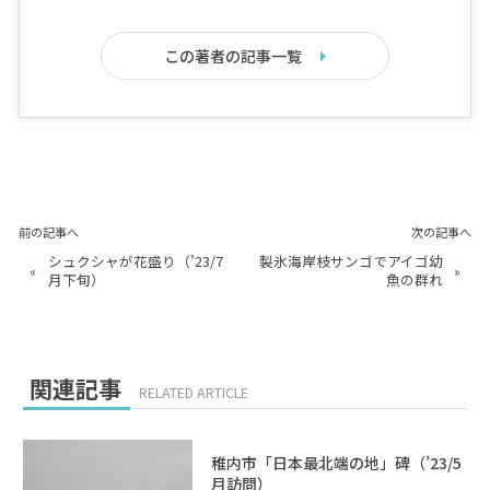
この著者の記事一覧
前の記事へ
次の記事へ
シュクシャが花盛り（’23/7
製氷海岸枝サンゴでアイゴ幼
«
»
月下旬）
魚の群れ
関連記事
RELATED ARTICLE
稚内市「日本最北端の地」碑（’23/5
月訪問）