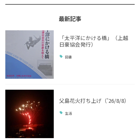
最新記事
「太平洋にかける橋」（上越
日豪協会発行）
図書
父島花火打ち上げ（’26/8/8）
生活