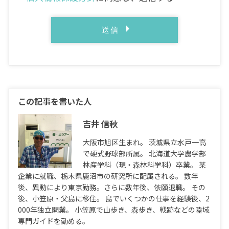
この記事を書いた人
吉井 信秋
大阪市旭区生まれ。 茨城県立水戸一高
で硬式野球部所属。 北海道大学農学部
林産学科（現・森林科学科）卒業。 某
企業に就職、栃木県鹿沼市の研究所に配属される。 数年
後、異動により東京勤務。さらに数年後、依願退職。 その
後、小笠原・父島に移住。 島でいくつかの仕事を経験後、2
000年独立開業。 小笠原で山歩き、森歩き、戦跡などの陸域
専門ガイドを勤める。