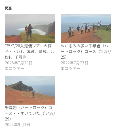
関連
’25/7/26入港便ツアーの様
ぬかるみの多い千尋岩（ハ
子・・ﾅｲﾄ、戦跡、景観、ｻﾝ
ートロック）コース（’22/7/
ｾｯﾄ、千尋岩
25）
2025年7月29日
2022年7月27日
エコツアー
エコツアー
千尋岩（ハートロック）コ
ース・・すいていた（’24/8/
29）
2024年9月1日