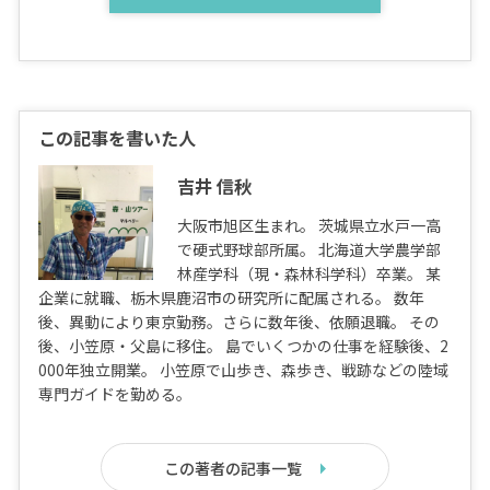
この記事を書いた人
吉井 信秋
大阪市旭区生まれ。 茨城県立水戸一高
で硬式野球部所属。 北海道大学農学部
林産学科（現・森林科学科）卒業。 某
企業に就職、栃木県鹿沼市の研究所に配属される。 数年
後、異動により東京勤務。さらに数年後、依願退職。 その
後、小笠原・父島に移住。 島でいくつかの仕事を経験後、2
000年独立開業。 小笠原で山歩き、森歩き、戦跡などの陸域
専門ガイドを勤める。
この著者の記事一覧