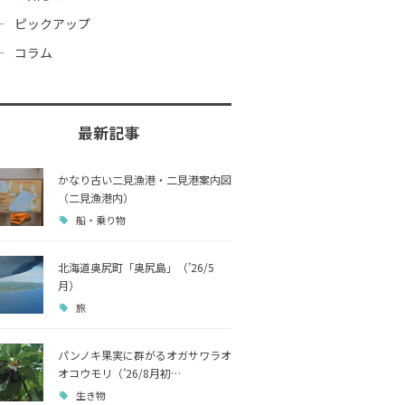
ピックアップ
コラム
最新記事
かなり古い二見漁港・二見港案内図
（二見漁港内）
船・乗り物
北海道奥尻町「奥尻島」（’26/5
月）
旅
パンノキ果実に群がるオガサワラオ
オコウモリ（’26/8月初…
生き物