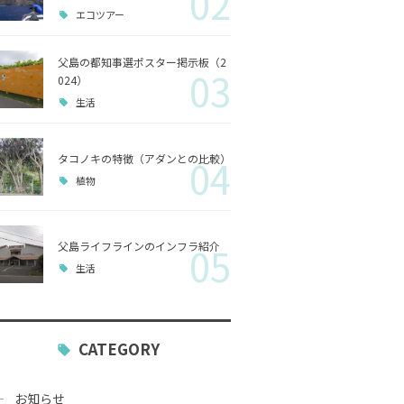
02
エコツアー
歴史
父島の都知事選ポスター掲示板（2
03
小笠原
024）
生活
生活
タコノキの特徴（アダンとの比較）
04
植物
父島ライフラインのインフラ紹介
05
生活
CATEGORY
お知らせ