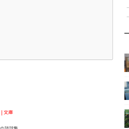
| 文庫
の談話集。