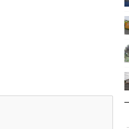
南鳥島
父島で見られる地質紹介
（写真）
資料編（小笠原・国内）
戦跡資料・情報編