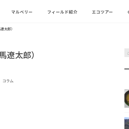
マルベリー
フィールド紹介
エコツアー
概略紹介
マルベリーのウリは？
フィールド網羅
ABOUT
日程・予約状況
千尋岩（ハートロ
馬遼太郎）
コース
一年（月ごと
ガイド紹介
父島旬情報
小笠原で見られる維管束
屋号･マルベリーについ
料金・予定・予約
都道一周植物
植物（種子植物・シダ)
て（2007年投稿・再編集
東平＆初寝山（森
馬遼太郎）
版）
理念・コンセプト・エコ
エコツアーの様子
来なくてはいけ
ツアー考え方など
小笠原・父島の戦跡
傘山（森歩きコー
父島戦争概要
全ツアーメニュー
コラム
分担執筆の本・報告書
小笠原・父島の史跡・碑
桑ノ木山ルート（
戦跡資料・情報編
観光ポイント
女性モデルの写真、女子
き）
参加の皆様へ
旅の参考になるかしら？
資料編
父島のおもな観光･学習
マルベリーレポート集
夜明山戦跡群
硫黄島関連図書
硫黄島・北硫黄島
施設
小笠原の概略紹介
大村第二砲台跡