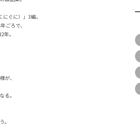
くにぐに）」3編。
74年ごろで、
82年。
様が、
なる。
う。