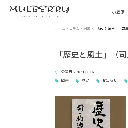
小笠原
小笠原の
ホーム
>
コラム
>
図書
>
「歴史と風土」（司
小笠原の
に）
「歴史と風土」（司
小笠原に
公開日
：2024.11.16
ない理由
図書
歴史
お知らせ
父島主要
小笠原・