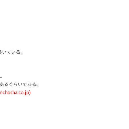
書いている。
。
もあるぐらいである。
osha.co.jp)