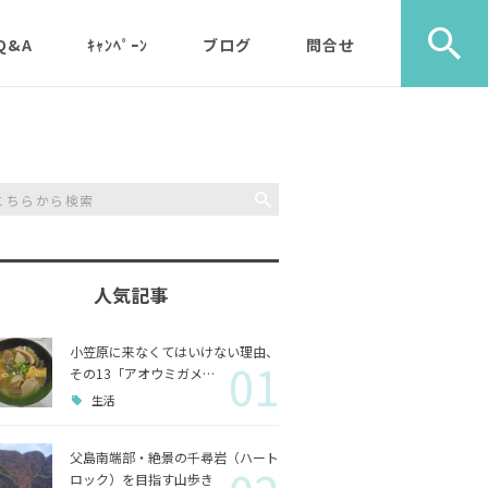
Q&A
ｷｬﾝﾍﾟｰﾝ
ブログ
問合せ
ック）
エコツアー
旅行社・学校団体様など
植物
メディア・取材・コンサ
歩き）
ルタント様
自然
ス）
人気記事
山歩き（千尋岩）と森歩
戦跡
森歩
き
小笠原に来なくてはいけない理由、
01
利用のルールやガイドラ
その他
島一周
その13「アオウミガメ…
マルベリーパック（2名
イン
生活
様から）・・休止中（’2
生き物
3/11月以降）
父島南端部・絶景の千尋岩（ハート
ロック）を目指す山歩き