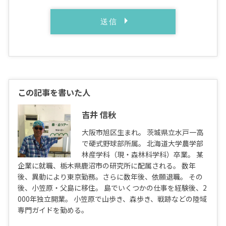
この記事を書いた人
吉井 信秋
大阪市旭区生まれ。 茨城県立水戸一高
で硬式野球部所属。 北海道大学農学部
林産学科（現・森林科学科）卒業。 某
企業に就職、栃木県鹿沼市の研究所に配属される。 数年
後、異動により東京勤務。さらに数年後、依願退職。 その
後、小笠原・父島に移住。 島でいくつかの仕事を経験後、2
000年独立開業。 小笠原で山歩き、森歩き、戦跡などの陸域
専門ガイドを勤める。