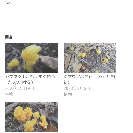
読
み
込
み
中…
関連
シマウツボ、もうすぐ開花
シマウツボ開花（’23/2月初
（’22/2月中旬）
旬）
2022年2月19日
2023年2月6日
植物
植物