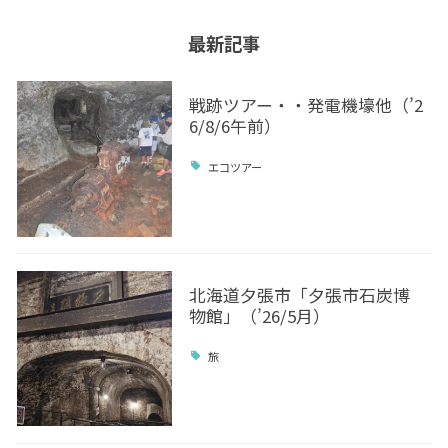
最新記事
戦跡ツアー・・発電機壕他（’2
6/8/6午前）
エコツアー
北海道夕張市「夕張市石炭博
物館」（’26/5月）
旅