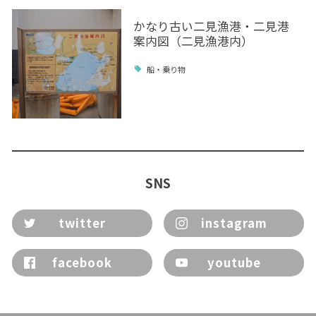
かなり古い二見漁港・二見港
案内図（二見漁港内）
船・乗り物
SNS
twitter
instagram
facebook
youtube